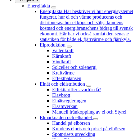
Energifakta
Energifakta
Här beskriver vi hur energisystemet
fungerar, hur el och värme produceras och
distribueras, hur el köps och säljs, kundens
kostnad och energibranschens bidrag till svensk
ekonomi. Här har vi också samlat den senaste
statistiken för både el, fjärrvärme och fjärrkyla.
Elproduktion
Vattenkraft
Kärnkraft
Vindkraft
Solceller och solenergi
Kraftvärme
Effektbalansen
Elnät och eldistribution
Effekttariffer - varför då?
Elavbrott
Elnätsregleringen
Elsamverkan
Manuell frånkoppling av el och Styrel
Elmarknaden och elhandel
Handel på elbörsen
Kundens elpris och priset på elbörsen
Spotprisets utveckling