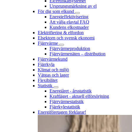
Elcertifikatsystemet
Ursprungsmärkning av el
För dig som elkund
Energieffektivisering
Att välja elavtal FAQ
Kundens elkostnader
Elektrifiering & elfordon
Elsektorn och svensk ekonomi
Fjärrvärme
Fjärrvärmeproduktion
Fjärrvärmenäten – distribution
Fjärrvärmekund
Fjärrkyla
Klimat och miljö
Vätgas och lager
Flexibilitet
Statistik
Energiåret - årsstatistik
Kraftläget - aktuell elförsörjning
Fjärrvärmestatistik
Fjärrkylestatistik
Energiföretagen förklarar!