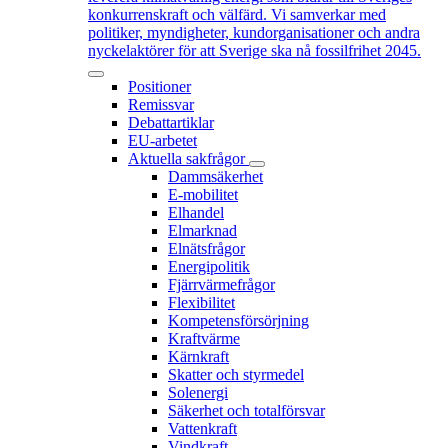
konkurrenskraft och välfärd. Vi samverkar med
politiker, myndigheter, kundorganisationer och andra
nyckelaktörer för att Sverige ska nå fossilfrihet 2045.
Positioner
Remissvar
Debattartiklar
EU-arbetet
Aktuella sakfrågor
Dammsäkerhet
E-mobilitet
Elhandel
Elmarknad
Elnätsfrågor
Energipolitik
Fjärrvärmefrågor
Flexibilitet
Kompetensförsörjning
Kraftvärme
Kärnkraft
Skatter och styrmedel
Solenergi
Säkerhet och totalförsvar
Vattenkraft
Vindkraft