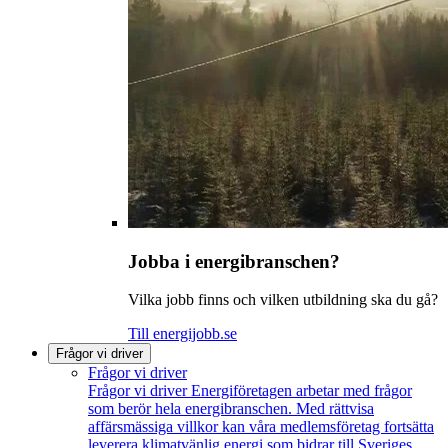
Jobba i energibranschen?
Vilka jobb finns och vilken utbildning ska du gå?
Till energijobb.se
Frågor vi driver
Frågor vi driver
Frågor vi driver
Energiföretagen arbetar med frågor
som berör hela energibranschen. Med rättvisa
affärsmässiga villkor kan våra medlemsföretag fortsätta
leverera klimatvänlig energi som bidrar till Sveriges