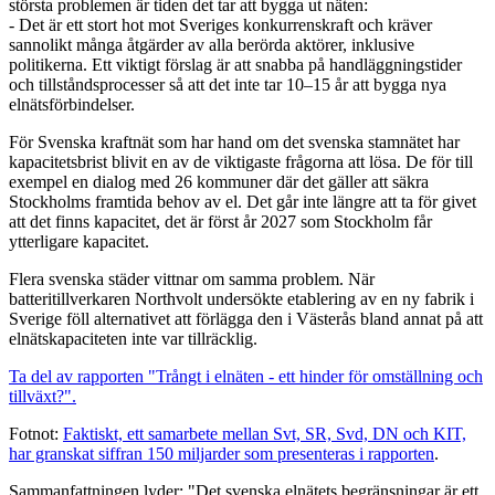
största problemen är tiden det tar att bygga ut näten:
­- Det är ett stort hot mot Sveriges konkurrenskraft och kräver
sannolikt många åtgärder av alla berörda aktörer, inklusive
politikerna. Ett viktigt förslag är att snabba på handläggningstider
och tillståndsprocesser så att det inte tar 10–15 år att bygga nya
elnätsförbindelser.
För Svenska kraftnät som har hand om det svenska stamnätet har
kapacitetsbrist blivit en av de viktigaste frågorna att lösa. De för till
exempel en dialog med 26 kommuner där det gäller att säkra
Stockholms framtida behov av el. Det går inte längre att ta för givet
att det finns kapacitet, det är först år 2027 som Stockholm får
ytterligare kapacitet.
Flera svenska städer vittnar om samma problem. När
batteritillverkaren Northvolt undersökte etablering av en ny fabrik i
Sverige föll alternativet att förlägga den i Västerås bland annat på att
elnätskapaciteten inte var tillräcklig.
Ta del av rapporten "Trångt i elnäten - ett hinder för omställning och
tillväxt?".
Fotnot:
Faktiskt, ett samarbete mellan Svt, SR, Svd, DN och KIT,
har granskat siffran 150 miljarder som presenteras i rapporten
.
Sammanfattningen lyder: "Det svenska elnätets begränsningar är ett