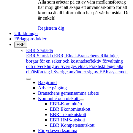
Alla som arbetar på ett av våra medlemsföretag
har möjlighet att skapa ett användarkonto för att
komma åt all information här på vår hemsida. Det
är enkelt!
Registrera dig
Utbildningar
Förlagsprodukter
EBR
EBR Startsida
EBR Startsida
EBR, ElnätsBranschens Riktlinjer,
borgar för en säker och kostnadseffektiv förvaltning
och utveckling av Sveriges elnät. Praktiskt taget alla
elnätsföretag i Sverige använder sig av EBR-systemet.
Bakgrund
Arbete på gång
Branschens gemensamma arbete
Kommitté och utskott
EBR-Kommittén
EBR Ekonomiutskott
EBR Teknikutskott
EBR HMS-utskott
EBR Kompetensutskott
För yrkesverksamma