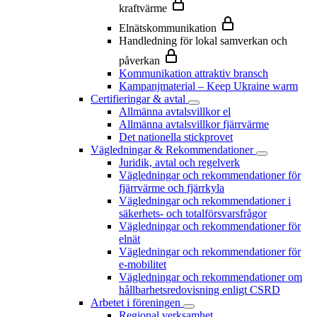
kraftvärme
Elnätskommunikation
Handledning för lokal samverkan och
påverkan
Kommunikation attraktiv bransch
Kampanjmaterial – Keep Ukraine warm
Certifieringar & avtal
Allmänna avtalsvillkor el
Allmänna avtalsvillkor fjärrvärme
Det nationella stickprovet
Vägledningar & Rekommendationer
Juridik, avtal och regelverk
Vägledningar och rekommendationer för
fjärrvärme och fjärrkyla
Vägledningar och rekommendationer i
säkerhets- och totalförsvarsfrågor
Vägledningar och rekommendationer för
elnät
Vägledningar och rekommendationer för
e-mobilitet
Vägledningar och rekommendationer om
hållbarhetsredovisning enligt CSRD
Arbetet i föreningen
Regional verksamhet