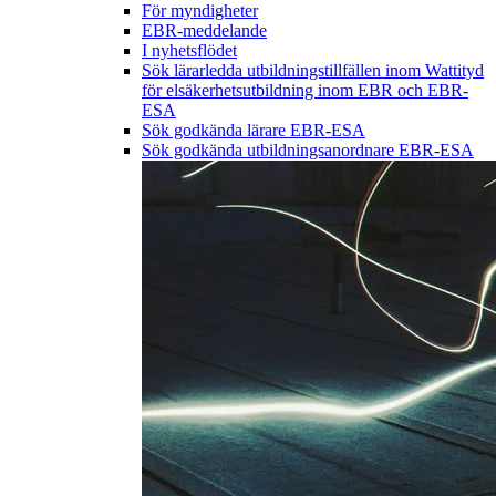
För myndigheter
EBR-meddelande
I nyhetsflödet
Sök lärarledda utbildningstillfällen inom Wattityd
för elsäkerhetsutbildning inom EBR och EBR-
ESA
Sök godkända lärare EBR-ESA
Sök godkända utbildningsanordnare EBR-ESA