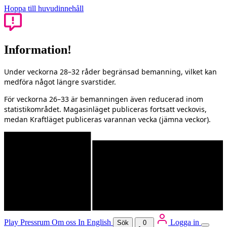
Hoppa till huvudinnehåll
Information!
Under veckorna 28–32 råder begränsad bemanning, vilket kan
medföra något längre svarstider.
För veckorna 26–33 är bemanningen även reducerad inom
statistikområdet. Magasinläget publiceras fortsatt veckovis,
medan Kraftläget publiceras varannan vecka (jämna veckor).
Play
Pressrum
Om oss
In English
Logga in
Sök
0