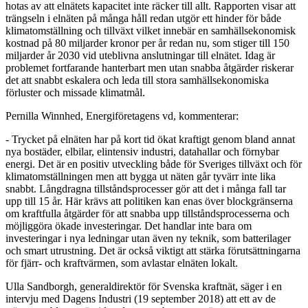
hotas av att elnätets kapacitet inte räcker till allt. Rapporten visar att
trängseln i elnäten på många håll redan utgör ett hinder för både
klimatomställning och tillväxt vilket innebär en samhällsekonomisk
kostnad på 80 miljarder kronor per år redan nu, som stiger till 150
miljarder år 2030 vid uteblivna anslutningar till elnätet. Idag är
problemet fortfarande hanterbart men utan snabba åtgärder riskerar
det att snabbt eskalera och leda till stora samhällsekonomiska
förluster och missade klimatmål.
Pernilla Winnhed, Energiföretagens vd, kommenterar:
- Trycket på elnäten har på kort tid ökat kraftigt genom bland annat
nya bostäder, elbilar, elintensiv industri, datahallar och förnybar
energi. Det är en positiv utveckling både för Sveriges tillväxt och för
klimatomställningen men att bygga ut näten går tyvärr inte lika
snabbt. Långdragna tillståndsprocesser gör att det i många fall tar
upp till 15 år. Här krävs att politiken kan enas över blockgränserna
om kraftfulla åtgärder för att snabba upp tillståndsprocesserna och
möjliggöra ökade investeringar. Det handlar inte bara om
investeringar i nya ledningar utan även ny teknik, som batterilager
och smart utrustning. Det är också viktigt att stärka förutsättningarna
för fjärr- och kraftvärmen, som avlastar elnäten lokalt.
Ulla Sandborgh, generaldirektör för Svenska kraftnät, säger i en
intervju med Dagens Industri (19 september 2018) att ett av de