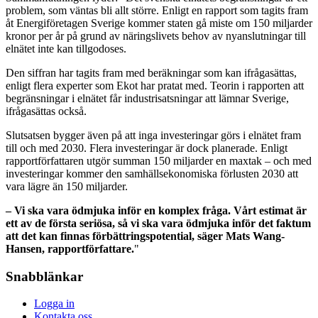
problem, som väntas bli allt större. Enligt en rapport som tagits fram
åt Energiföretagen Sverige kommer staten gå miste om 150 miljarder
kronor per år på grund av näringslivets behov av nyanslutningar till
elnätet inte kan tillgodoses.
Den siffran har tagits fram med beräkningar som kan ifrågasättas,
enligt flera experter som Ekot har pratat med. Teorin i rapporten att
begränsningar i elnätet får industrisatsningar att lämnar Sverige,
ifrågasättas också.
Slutsatsen bygger även på att inga investeringar görs i elnätet fram
till och med 2030. Flera investeringar är dock planerade. Enligt
rapportförfattaren utgör summan 150 miljarder en maxtak – och med
investeringar kommer den samhällsekonomiska förlusten 2030 att
vara lägre än 150 miljarder.
– Vi ska vara ödmjuka inför en komplex fråga. Vårt estimat är
ett av de första seriösa, så vi ska vara ödmjuka inför det faktum
att det kan finnas förbättringspotential, säger Mats Wang-
Hansen, rapportförfattare.
"
Snabblänkar
Logga in
Kontakta oss