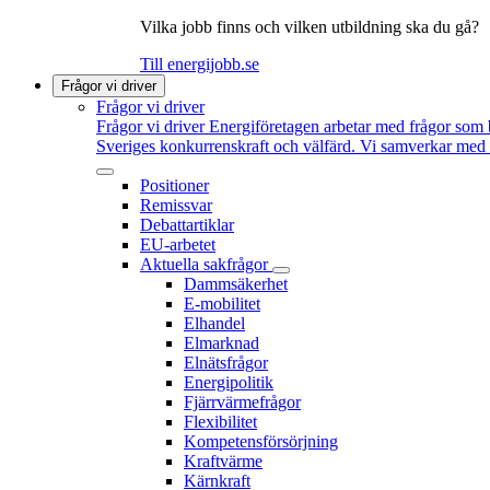
Vilka jobb finns och vilken utbildning ska du gå?
Till energijobb.se
Frågor vi driver
Frågor vi driver
Frågor vi driver
Energiföretagen arbetar med frågor som b
Sveriges konkurrenskraft och välfärd. Vi samverkar med po
Positioner
Remissvar
Debattartiklar
EU-arbetet
Aktuella sakfrågor
Dammsäkerhet
E-mobilitet
Elhandel
Elmarknad
Elnätsfrågor
Energipolitik
Fjärrvärmefrågor
Flexibilitet
Kompetensförsörjning
Kraftvärme
Kärnkraft