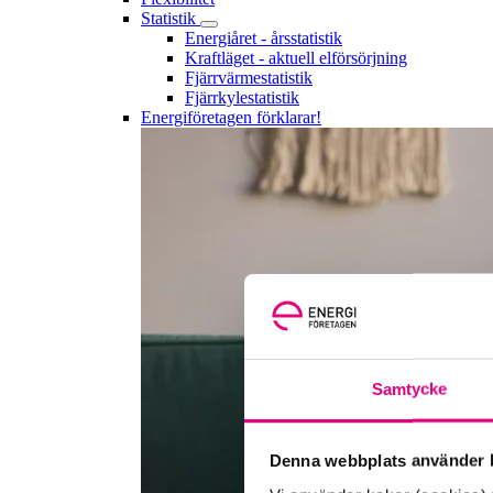
Statistik
Energiåret - årsstatistik
Kraftläget - aktuell elförsörjning
Fjärrvärmestatistik
Fjärrkylestatistik
Energiföretagen förklarar!
Samtycke
Denna webbplats använder k