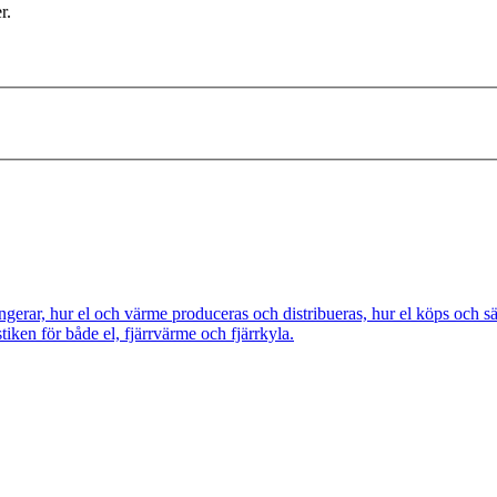
r.
ngerar, hur el och värme produceras och distribueras, hur el köps och s
tiken för både el, fjärrvärme och fjärrkyla.