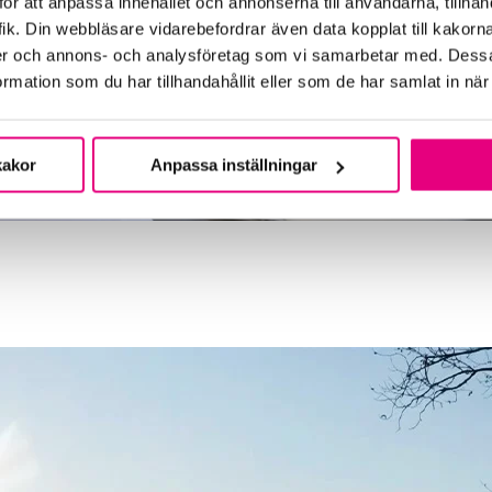
ör att anpassa innehållet och annonserna till användarna, tillhand
ik. Din webbläsare vidarebefordrar även data kopplat till kakorn
dier och annons- och analysföretag som vi samarbetar med. Dessa
mation som du har tillhandahållit eller som de har samlat in när
kakor
Anpassa inställningar