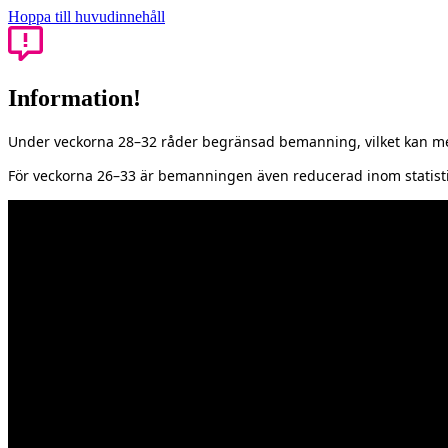
Hoppa till huvudinnehåll
Information!
Under veckorna 28–32 råder begränsad bemanning, vilket kan med
För veckorna 26–33 är bemanningen även reducerad inom statisti