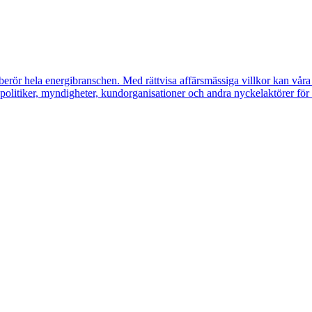
erör hela energibranschen. Med rättvisa affärsmässiga villkor kan våra m
litiker, myndigheter, kundorganisationer och andra nyckelaktörer för a