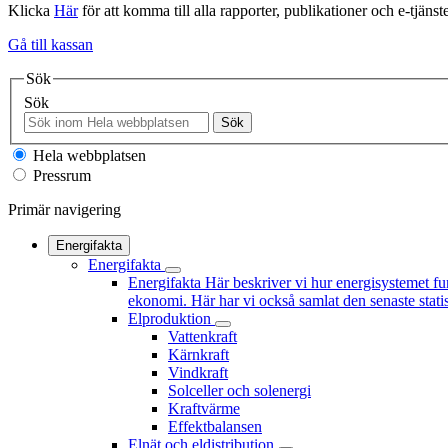
Klicka
Här
för att komma till alla rapporter, publikationer och e-tjänste
Gå till kassan
Sök
Sök
Sök
Hela webbplatsen
Pressrum
Primär navigering
Energifakta
Energifakta
Energifakta
Här beskriver vi hur energisystemet fu
ekonomi. Här har vi också samlat den senaste statis
Elproduktion
Vattenkraft
Kärnkraft
Vindkraft
Solceller och solenergi
Kraftvärme
Effektbalansen
Elnät och eldistribution