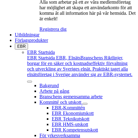
Alla som arbetar på ett av våra medlemsföretag
har möjlighet att skapa ett användarkonto för att
komma åt all information här på vår hemsida. Det
är enkelt!
Registrera dig
Utbildningar
Förlagsprodukter
EBR
EBR Startsida
EBR Startsida
EBR, ElnätsBranschens Riktlinjer,
borgar för en säker och kostnadseffektiv förvaltning
och utveckling av Sveriges elnät. Praktiskt taget alla
elnätsföretag i Sverige använder sig av EBR-systemet.
Bakgrund
Arbete på gång
Branschens gemensamma arbete
Kommitté och utskott
EBR-Kommittén
EBR Ekonomiutskott
EBR Teknikutskott
EBR HMS-utskott
EBR Kompetensutskott
För yrkesverksamma