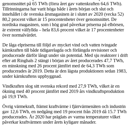
genomsnittet på 65 TWh (förra året gav vattenkraften 64,6 TWh).
Tillrinningarna har varit höga både i årets början och slut och
innehållet i de svenska årsmagasinen är i slutet av 2020 (vecka 52)
80,2 procent vilket är 15 procentenheter över genomsnittet. De
nordiska magasinen, som i hög grad påverkar priserna på elbörsen,
är extremt välfyllda – hela 83,6 procent vilket är 17 procentenheter
över normalvärdet.
De låga elpriserna till följd av mycket vind och vatten tvingade
kärnkraften till både tidigarelagda och förlängda revisioner och
producerade därför långt under sin potential. Med sju reaktorer i drift
efter att Ringhals 2 stängt i början av året producerades 47,7 TWh,
en minskning med 26 procent jämfört med de 64,3 TWh som
producerades år 2019. Detta är den lägsta produktionen sedan 1983,
under kärnkraftens uppbyggnad.
Vindkraften slog sitt svenska rekord med 27,9 TWh, vilket är en
ökning med 40 procent jämfört med 2019 års vindkraftsproduktion
på 19,9 TWh.
Övrig värmekraft, främst kraftvärme i fjärrvärmenäten och industrin
gav 12,6 TWh, en nedgång med 19 procent från 2019 då 15.7 TWh
producerades. År 2020 har präglats av varma temperaturer vilket
påverkar kraftvärmen under årets kyligare månader.