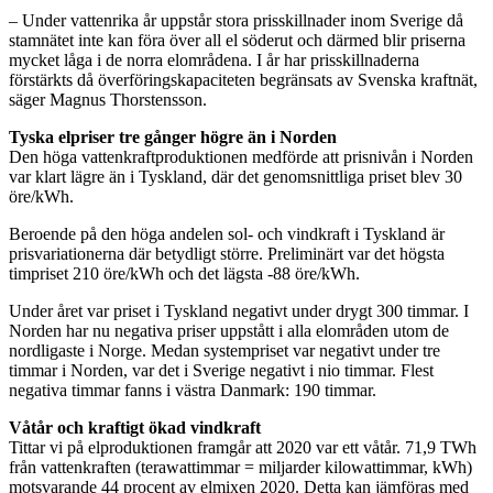
– Under vattenrika år uppstår stora prisskillnader inom Sverige då
stamnätet inte kan föra över all el söderut och därmed blir priserna
mycket låga i de norra elområdena. I år har prisskillnaderna
förstärkts då överföringskapaciteten begränsats av Svenska kraftnät,
säger Magnus Thorstensson.
Tyska elpriser tre gånger högre än i Norden
Den höga vattenkraftproduktionen medförde att prisnivån i Norden
var klart lägre än i Tyskland, där det genomsnittliga priset blev 30
öre/kWh.
Beroende på den höga andelen sol- och vindkraft i Tyskland är
prisvariationerna där betydligt större. Preliminärt var det högsta
timpriset 210 öre/kWh och det lägsta -88 öre/kWh.
Under året var priset i Tyskland negativt under drygt 300 timmar. I
Norden har nu negativa priser uppstått i alla elområden utom de
nordligaste i Norge. Medan systempriset var negativt under tre
timmar i Norden, var det i Sverige negativt i nio timmar. Flest
negativa timmar fanns i västra Danmark: 190 timmar.
Våtår och kraftigt ökad vindkraft
Tittar vi på elproduktionen framgår att 2020 var ett våtår. 71,9 TWh
från vattenkraften (terawattimmar = miljarder kilowattimmar, kWh)
motsvarande 44 procent av elmixen 2020. Detta kan jämföras med