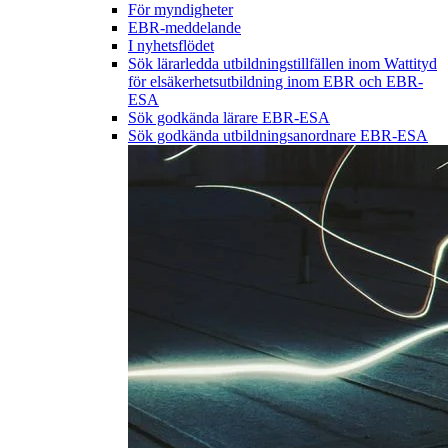
För myndigheter
EBR-meddelande
I nyhetsflödet
Sök lärarledda utbildningstillfällen inom Wattityd
för elsäkerhetsutbildning inom EBR och EBR-
ESA
Sök godkända lärare EBR-ESA
Sök godkända utbildningsanordnare EBR-ESA