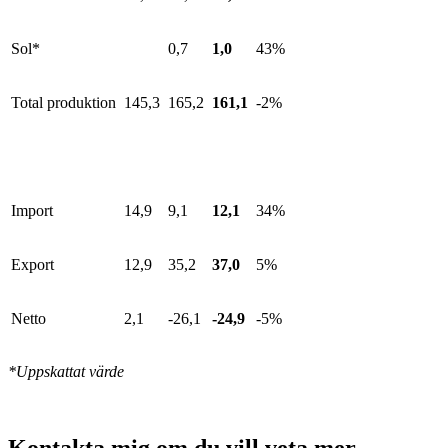
Sol*
0,7
1,0
43%
Total produktion
145,3
165,2
161,1
-2%
Import
14,9
9,1
12,1
34%
Export
12,9
35,2
37,0
5%
Netto
2,1
-26,1
-24,9
-5%
*Uppskattat värde
Kontakta mig om du vill veta mer