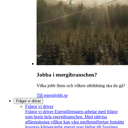
Jobba i energibranschen?
Vilka jobb finns och vilken utbildning ska du gå?
Till energijobb.se
Frågor vi driver
Frågor vi driver
Frågor vi driver
Energiföretagen arbetar med frågor
som berör hela energibranschen. Med rättvisa
affärsmässiga villkor kan våra medlemsföretag fortsätta
leverera klimatvänlig energi som bidrar till Sveriges