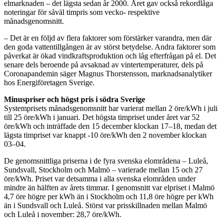
elmarknaden – det lägsta sedan år 2000. Året gav också rekordlåga
noteringar för såväl timpris som vecko- respektive
månadsgenomsnitt.
– Det är en följd av flera faktorer som förstärker varandra, men där
den goda vattentillgången är av störst betydelse. Andra faktorer som
påverkat är ökad vindkraftsproduktion och låg efterfrågan på el. Det
senare dels beroende på avsaknad av vintertemperaturer, dels på
Coronapandemin säger Magnus Thorstensson, marknadsanalytiker
hos Energiföretagen Sverige.
Minuspriser och högst pris i södra Sverige
Systemprisets månadsgenomsnitt har varierat mellan 2 öre/kWh i juli
till 25 öre/kWh i januari. Det högsta timpriset under året var 52
öre/kWh och inträffade den 15 december klockan 17–18, medan det
lägsta timpriset var knappt -10 öre/kWh den 2 november klockan
03–04.
De genomsnittliga priserna i de fyra svenska elområdena – Luleå,
Sundsvall, Stockholm och Malmö – varierade mellan 15 och 27
öre/kWh. Priset var detsamma i alla svenska elområden under
mindre än hälften av årets timmar. I genomsnitt var elpriset i Malmö
4,7 öre högre per kWh än i Stockholm och 11,8 öre högre per kWh
än i Sundsvall och Luleå. Störst var prisskillnaden mellan Malmö
och Luleå i november: 28,7 öre/kWh.