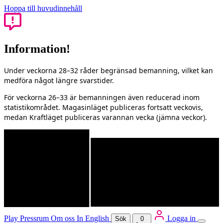
Hoppa till huvudinnehåll
Information!
Under veckorna 28–32 råder begränsad bemanning, vilket kan
medföra något längre svarstider.
För veckorna 26–33 är bemanningen även reducerad inom
statistikområdet. Magasinläget publiceras fortsatt veckovis,
medan Kraftläget publiceras varannan vecka (jämna veckor).
Play
Pressrum
Om oss
In English
Logga in
Sök
0