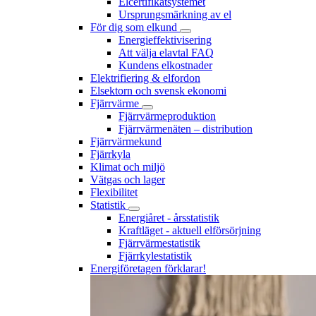
Elcertifikatsystemet
Ursprungsmärkning av el
För dig som elkund
Energieffektivisering
Att välja elavtal FAQ
Kundens elkostnader
Elektrifiering & elfordon
Elsektorn och svensk ekonomi
Fjärrvärme
Fjärrvärmeproduktion
Fjärrvärmenäten – distribution
Fjärrvärmekund
Fjärrkyla
Klimat och miljö
Vätgas och lager
Flexibilitet
Statistik
Energiåret - årsstatistik
Kraftläget - aktuell elförsörjning
Fjärrvärmestatistik
Fjärrkylestatistik
Energiföretagen förklarar!