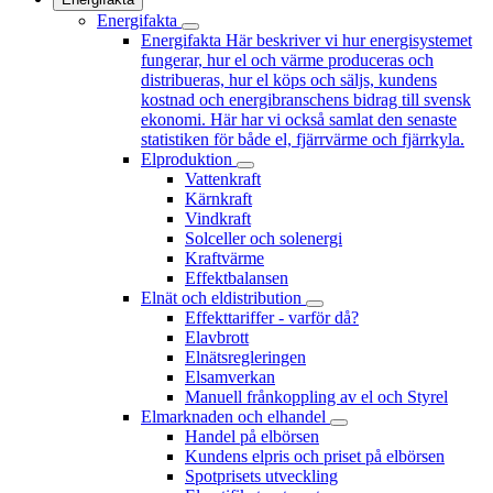
Energifakta
Energifakta
Här beskriver vi hur energisystemet
fungerar, hur el och värme produceras och
distribueras, hur el köps och säljs, kundens
kostnad och energibranschens bidrag till svensk
ekonomi. Här har vi också samlat den senaste
statistiken för både el, fjärrvärme och fjärrkyla.
Elproduktion
Vattenkraft
Kärnkraft
Vindkraft
Solceller och solenergi
Kraftvärme
Effektbalansen
Elnät och eldistribution
Effekttariffer - varför då?
Elavbrott
Elnätsregleringen
Elsamverkan
Manuell frånkoppling av el och Styrel
Elmarknaden och elhandel
Handel på elbörsen
Kundens elpris och priset på elbörsen
Spotprisets utveckling