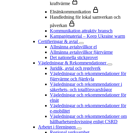
kraftvärme
Elnätskommunikation
Handledning för lokal samverkan och
påverkan
Kommunikation attraktiv bransch
Kampanjmaterial – Keep Ukraine warm
Certifieringar & avtal
Allmänna avtalsvillkor el
Allmänna avtalsvillkor fjärrvärme
Det nationella stickprovet
Vägledningar & Rekommendationer
Juridik, avtal och regelverk
Vägledningar och rekommendationer för
fjärrvärme och fjärrkyla
Vägledningar och rekommendationer i
säkerhets- och totalförsvarsfrågor
Vägledningar och rekommendationer för
elnät
Vägledningar och rekommendationer för
e-mobilitet
Vägledningar och rekommendationer om
hållbarhetsredovisning enligt CSRD
Arbetet i föreningen
Regional verksamhet