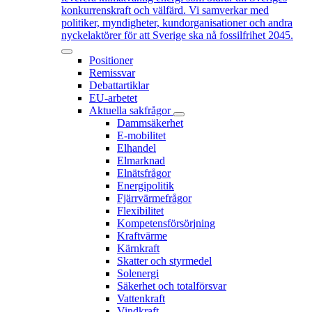
konkurrenskraft och välfärd. Vi samverkar med
politiker, myndigheter, kundorganisationer och andra
nyckelaktörer för att Sverige ska nå fossilfrihet 2045.
Positioner
Remissvar
Debattartiklar
EU-arbetet
Aktuella sakfrågor
Dammsäkerhet
E-mobilitet
Elhandel
Elmarknad
Elnätsfrågor
Energipolitik
Fjärrvärmefrågor
Flexibilitet
Kompetensförsörjning
Kraftvärme
Kärnkraft
Skatter och styrmedel
Solenergi
Säkerhet och totalförsvar
Vattenkraft
Vindkraft