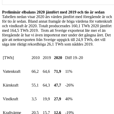
Preliminär elbalans 2020 jämfört med 2019 och tio år sedan
Tabellen nedan visar 2020 års värden jämfört med föregående år och
för tio år sedan. Bland annat framgår de höga värdena för vattenkraft
och vindkraft år 2020. Totalt producerades 160,1 TWh 2020 jämfört
med 164,5 TWh 2019. Trots att Sverige exporterat lite mer el än
föregående år har vi även importerat mer under det gångna året. Det
gör att nettoexporten från Sverige uppgick till 24,9 TWh, det vill
säga inte riktigt rekordhöga 26,1 TWh som nåddes 2019.
[TWh]
2010
2019
2020
Diff 19–20
Vattenkraft
66,2
64,6
71,9
11%
Kärnkraft
55,1
64,3
47,7
-26%
Vindkraft
3,5
19,9
27,9
40%
Kraftvärme
20,5
15,7
12,6
-19%