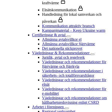
kraftvärme
Elnätskommunikation
Handledning för lokal samverkan och
påverkan
Kommunikation attraktiv bransch
Kampanjmaterial – Keep Ukraine warm
Certifieringar & avtal
Allmänna avtalsvillkor el
Allmänna avtalsvillkor fjärrvärme
Det nationella stickprovet
Vägledningar & Rekommendationer
Juridik, avtal och regelverk
Vägledningar och rekommendationer för
fjärrvärme och fjärrkyla
Vägledningar och rekommendationer i
säkerhets- och totalförsvarsfrågor
Vägledningar och rekommendationer för
elnät
Vägledningar och rekommendationer för
e-mobilitet
Vägledningar och rekommendationer om
hållbarhetsredovisning enligt CSRD
Arbetet i föreningen
Regional verksamhet