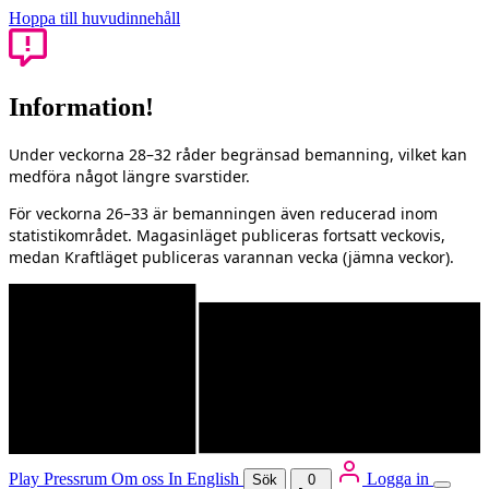
Hoppa till huvudinnehåll
Information!
Under veckorna 28–32 råder begränsad bemanning, vilket kan
medföra något längre svarstider.
För veckorna 26–33 är bemanningen även reducerad inom
statistikområdet. Magasinläget publiceras fortsatt veckovis,
medan Kraftläget publiceras varannan vecka (jämna veckor).
Play
Pressrum
Om oss
In English
Logga in
Sök
0