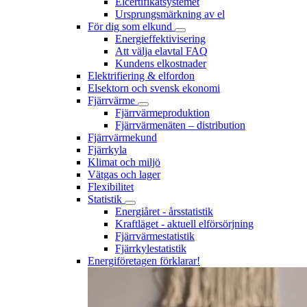
Elcertifikatsystemet
Ursprungsmärkning av el
För dig som elkund
Energieffektivisering
Att välja elavtal FAQ
Kundens elkostnader
Elektrifiering & elfordon
Elsektorn och svensk ekonomi
Fjärrvärme
Fjärrvärmeproduktion
Fjärrvärmenäten – distribution
Fjärrvärmekund
Fjärrkyla
Klimat och miljö
Vätgas och lager
Flexibilitet
Statistik
Energiåret - årsstatistik
Kraftläget - aktuell elförsörjning
Fjärrvärmestatistik
Fjärrkylestatistik
Energiföretagen förklarar!