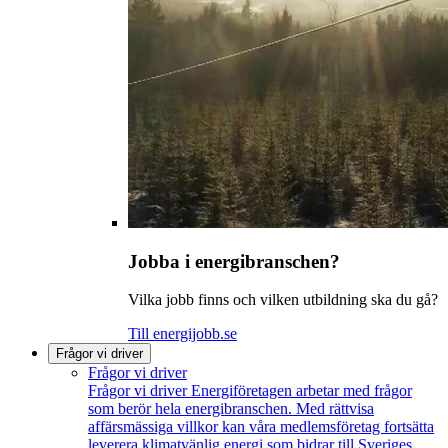
Jobba i energibranschen?
Vilka jobb finns och vilken utbildning ska du gå?
Till energijobb.se
Frågor vi driver
Frågor vi driver
Frågor vi driver
Energiföretagen arbetar med frågor
som berör hela energibranschen. Med rättvisa
affärsmässiga villkor kan våra medlemsföretag fortsätta
leverera klimatvänlig energi som bidrar till Sveriges