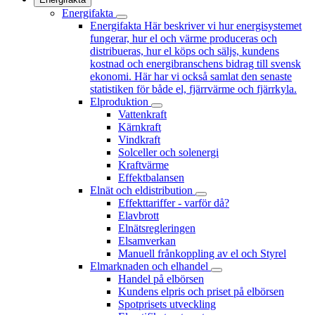
Energifakta
Energifakta
Här beskriver vi hur energisystemet
fungerar, hur el och värme produceras och
distribueras, hur el köps och säljs, kundens
kostnad och energibranschens bidrag till svensk
ekonomi. Här har vi också samlat den senaste
statistiken för både el, fjärrvärme och fjärrkyla.
Elproduktion
Vattenkraft
Kärnkraft
Vindkraft
Solceller och solenergi
Kraftvärme
Effektbalansen
Elnät och eldistribution
Effekttariffer - varför då?
Elavbrott
Elnätsregleringen
Elsamverkan
Manuell frånkoppling av el och Styrel
Elmarknaden och elhandel
Handel på elbörsen
Kundens elpris och priset på elbörsen
Spotprisets utveckling