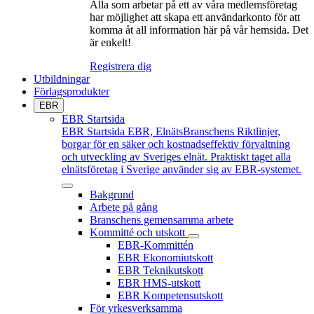
Alla som arbetar på ett av våra medlemsföretag
har möjlighet att skapa ett användarkonto för att
komma åt all information här på vår hemsida. Det
är enkelt!
Registrera dig
Utbildningar
Förlagsprodukter
EBR
EBR Startsida
EBR Startsida
EBR, ElnätsBranschens Riktlinjer,
borgar för en säker och kostnadseffektiv förvaltning
och utveckling av Sveriges elnät. Praktiskt taget alla
elnätsföretag i Sverige använder sig av EBR-systemet.
Bakgrund
Arbete på gång
Branschens gemensamma arbete
Kommitté och utskott
EBR-Kommittén
EBR Ekonomiutskott
EBR Teknikutskott
EBR HMS-utskott
EBR Kompetensutskott
För yrkesverksamma