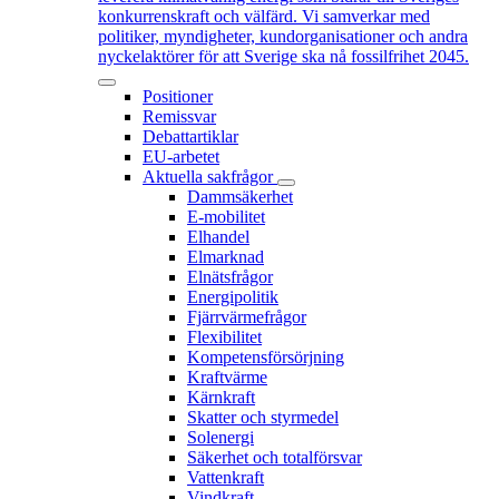
konkurrenskraft och välfärd. Vi samverkar med
politiker, myndigheter, kundorganisationer och andra
nyckelaktörer för att Sverige ska nå fossilfrihet 2045.
Positioner
Remissvar
Debattartiklar
EU-arbetet
Aktuella sakfrågor
Dammsäkerhet
E-mobilitet
Elhandel
Elmarknad
Elnätsfrågor
Energipolitik
Fjärrvärmefrågor
Flexibilitet
Kompetensförsörjning
Kraftvärme
Kärnkraft
Skatter och styrmedel
Solenergi
Säkerhet och totalförsvar
Vattenkraft
Vindkraft