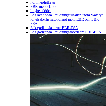
För myndigheter
EBR-meddelande
I nyhetsflödet
Sök lärarledda utbildningstillfällen inom Wattityd
för elsäkerhetsutbildning inom EBR och EBR-
ESA
Sök godkända lärare EBR-ESA
Sök godkända utbildningsanordnare EBR-ESA