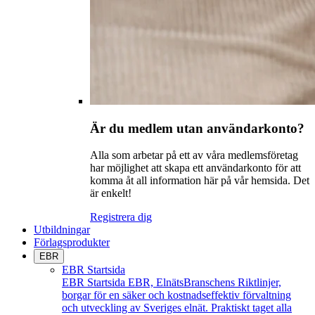
Är du medlem utan användarkonto?
Alla som arbetar på ett av våra medlemsföretag
har möjlighet att skapa ett användarkonto för att
komma åt all information här på vår hemsida. Det
är enkelt!
Registrera dig
Utbildningar
Förlagsprodukter
EBR
EBR Startsida
EBR Startsida
EBR, ElnätsBranschens Riktlinjer,
borgar för en säker och kostnadseffektiv förvaltning
och utveckling av Sveriges elnät. Praktiskt taget alla