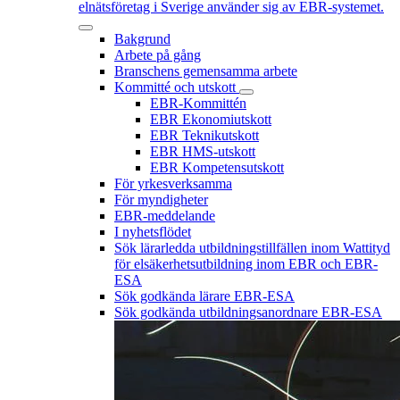
elnätsföretag i Sverige använder sig av EBR-systemet.
Bakgrund
Arbete på gång
Branschens gemensamma arbete
Kommitté och utskott
EBR-Kommittén
EBR Ekonomiutskott
EBR Teknikutskott
EBR HMS-utskott
EBR Kompetensutskott
För yrkesverksamma
För myndigheter
EBR-meddelande
I nyhetsflödet
Sök lärarledda utbildningstillfällen inom Wattityd
för elsäkerhetsutbildning inom EBR och EBR-
ESA
Sök godkända lärare EBR-ESA
Sök godkända utbildningsanordnare EBR-ESA