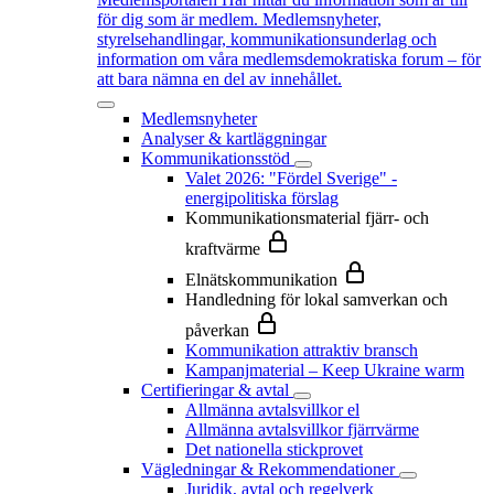
för dig som är medlem. Medlemsnyheter,
styrelsehandlingar, kommunikationsunderlag och
information om våra medlemsdemokratiska forum – för
att bara nämna en del av innehållet.
Medlemsnyheter
Analyser & kartläggningar
Kommunikationsstöd
Valet 2026: "Fördel Sverige" -
energipolitiska förslag
Kommunikationsmaterial fjärr- och
kraftvärme
Elnätskommunikation
Handledning för lokal samverkan och
påverkan
Kommunikation attraktiv bransch
Kampanjmaterial – Keep Ukraine warm
Certifieringar & avtal
Allmänna avtalsvillkor el
Allmänna avtalsvillkor fjärrvärme
Det nationella stickprovet
Vägledningar & Rekommendationer
Juridik, avtal och regelverk