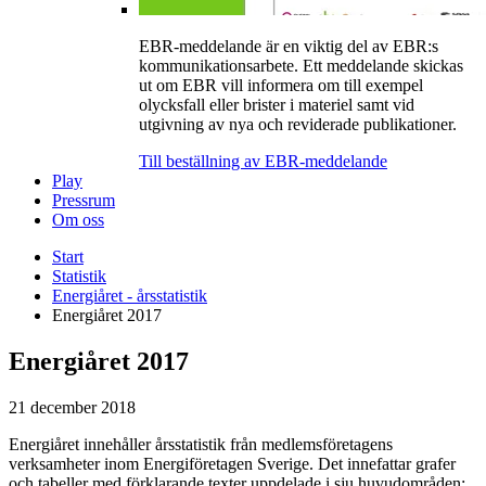
EBR-meddelande är en viktig del av EBR:s
kommunikationsarbete. Ett meddelande skickas
ut om EBR vill informera om till exempel
olycksfall eller brister i materiel samt vid
utgivning av nya och reviderade publikationer.
Till beställning av EBR-meddelande
Play
Pressrum
Om oss
Start
Statistik
Energiåret - årsstatistik
Energiåret 2017
Energiåret 2017
21 december 2018
Energiåret innehåller årsstatistik från medlemsföretagens
verksamheter inom Energiföretagen Sverige. Det innefattar grafer
och tabeller med förklarande texter uppdelade i sju huvudområden: