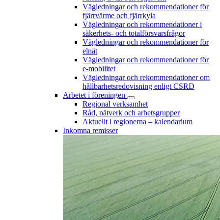
Vägledningar och rekommendationer för
fjärrvärme och fjärrkyla
Vägledningar och rekommendationer i
säkerhets- och totalförsvarsfrågor
Vägledningar och rekommendationer för
elnät
Vägledningar och rekommendationer för
e-mobilitet
Vägledningar och rekommendationer om
hållbarhetsredovisning enligt CSRD
Arbetet i föreningen
Regional verksamhet
Råd, nätverk och arbetsgrupper
Aktuellt i regionerna – kalendarium
Inkomna remisser