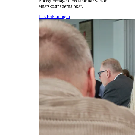
Energiföretagen förklarar här varför
elnätskostnaderna ökar.
Läs förklaringen