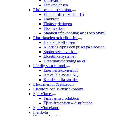
Kraftvärme
Effektbalansen
Elnät och eldistribution
Effekttariffer - varför då?
Elavbrott
Elnätsregleringen
Elsamverkan
Manuell frånkoppling av el och Styrel
Elmarknaden och elhandel
Handel på elbörsen
Kundens elpris och priset på elbörsen
Spotprisets utveckling
Elcertifikatsystemet
Ursprungsmärkning av el
För dig som elkund
Energieffektivisering
Att välja elavtal FAQ
Kundens elkostnader
Elektrifiering & elfordon
Elsektorn och svensk ekonomi
Fjärrvärme
Fjärrvärmeproduktion
Fjärrvärmenäten – distribution
Fjärrvärmekund
Fjärrkyla