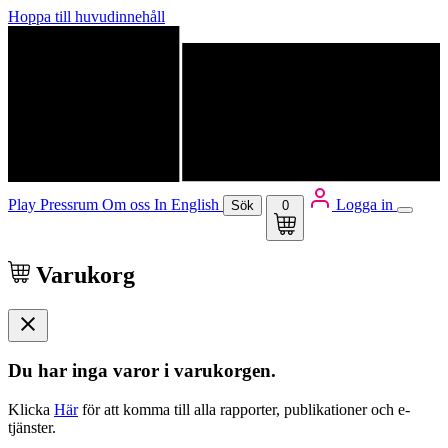
Hoppa till huvudinnehåll
Play
Pressrum
Om oss
In English
Logga in
Sök
0
Varukorg
Du har inga varor i varukorgen.
Klicka
Här
för att komma till alla rapporter, publikationer och e-
tjänster.