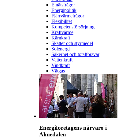
Elnätsfrågor
Energipolitik
Fjärrvärmefrågor
Flexibilitet
Kompetensförsörjning
Kraftvärme
Kärnkraft
Skatter och styrmedel
Solenergi
Säkerhet och totalförsvar
Vattenkraft
Vindkraft
Vätgas
Energiföretagens närvaro i
Almedalen