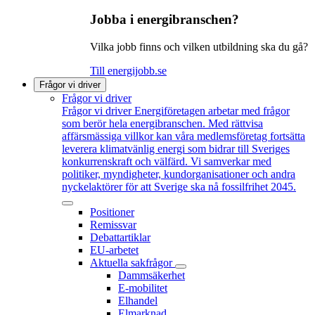
Jobba i energibranschen?
Vilka jobb finns och vilken utbildning ska du gå?
Till energijobb.se
Frågor vi driver
Frågor vi driver
Frågor vi driver
Energiföretagen arbetar med frågor
som berör hela energibranschen. Med rättvisa
affärsmässiga villkor kan våra medlemsföretag fortsätta
leverera klimatvänlig energi som bidrar till Sveriges
konkurrenskraft och välfärd. Vi samverkar med
politiker, myndigheter, kundorganisationer och andra
nyckelaktörer för att Sverige ska nå fossilfrihet 2045.
Positioner
Remissvar
Debattartiklar
EU-arbetet
Aktuella sakfrågor
Dammsäkerhet
E-mobilitet
Elhandel
Elmarknad