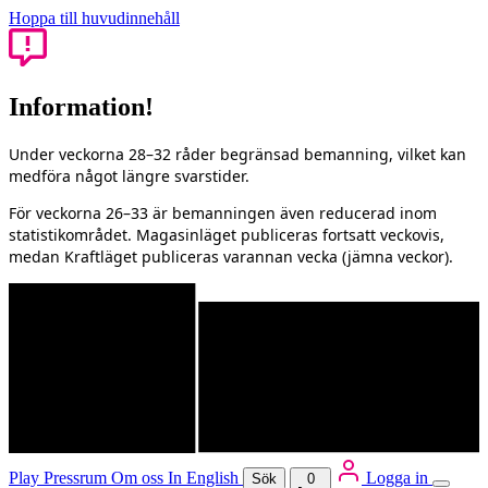
Hoppa till huvudinnehåll
Information!
Under veckorna 28–32 råder begränsad bemanning, vilket kan
medföra något längre svarstider.
För veckorna 26–33 är bemanningen även reducerad inom
statistikområdet. Magasinläget publiceras fortsatt veckovis,
medan Kraftläget publiceras varannan vecka (jämna veckor).
Play
Pressrum
Om oss
In English
Logga in
Sök
0