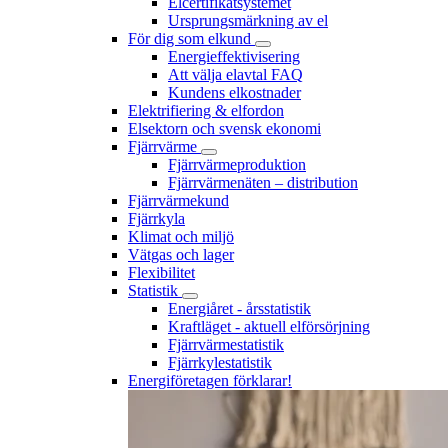
Elcertifikatsystemet
Ursprungsmärkning av el
För dig som elkund
Energieffektivisering
Att välja elavtal FAQ
Kundens elkostnader
Elektrifiering & elfordon
Elsektorn och svensk ekonomi
Fjärrvärme
Fjärrvärmeproduktion
Fjärrvärmenäten – distribution
Fjärrvärmekund
Fjärrkyla
Klimat och miljö
Vätgas och lager
Flexibilitet
Statistik
Energiåret - årsstatistik
Kraftläget - aktuell elförsörjning
Fjärrvärmestatistik
Fjärrkylestatistik
Energiföretagen förklarar!