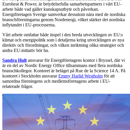
Euroheat & Power, är betydelsefulla samarbetspartners i vårt EU-
arbete både vad gäller kunskapsutbyte och påverkan.
Energiföretagen Sverige samverkar dessutom nära med de nordiska
branschföreningarna genom Nordenergi, vilket stärker det nordiska
inflytandet i EU-processerna.
Vårt arbete omfattar både inspel i den breda utvecklingen av EU:s
klimat och energipolitik som i detaljerna kring utvecklingen av nya
direktiv och förordningar, och vilken inriktning olika strategier och
andra EU-initiativ bör ha.
Sandra Hult
ansvarar för Energiföretagens kontor i Bryssel, där vi
är en del av Nordic Energy Office tillsammans med flera nordiska
branschkollegor. Kontoret är beläget på Rue de la Science 14 A. På
kontoret i Stockholm ansvarar
Emmy Harlid Westholm
för att
samordna föreningens och medlemsföretagens arbete i EU-
relaterade frågor.