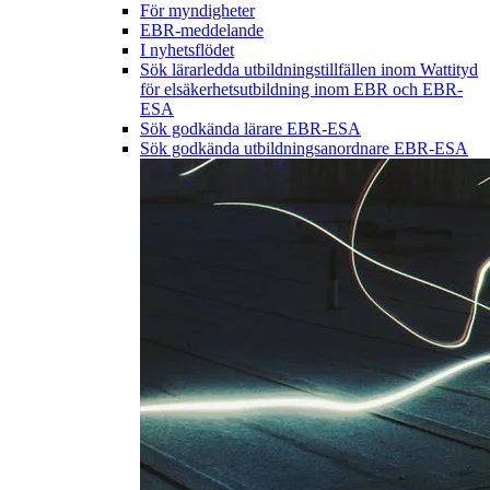
För myndigheter
EBR-meddelande
I nyhetsflödet
Sök lärarledda utbildningstillfällen inom Wattityd
för elsäkerhetsutbildning inom EBR och EBR-
ESA
Sök godkända lärare EBR-ESA
Sök godkända utbildningsanordnare EBR-ESA