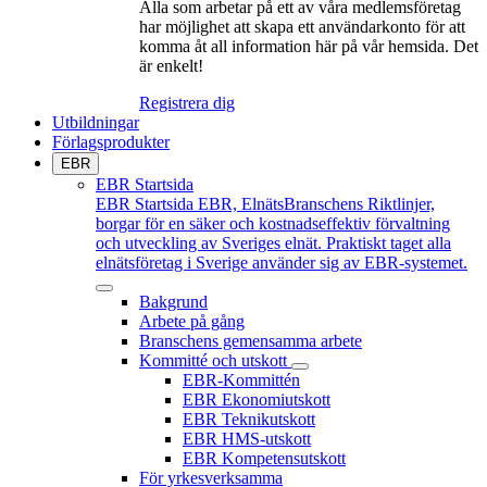
Alla som arbetar på ett av våra medlemsföretag
har möjlighet att skapa ett användarkonto för att
komma åt all information här på vår hemsida. Det
är enkelt!
Registrera dig
Utbildningar
Förlagsprodukter
EBR
EBR Startsida
EBR Startsida
EBR, ElnätsBranschens Riktlinjer,
borgar för en säker och kostnadseffektiv förvaltning
och utveckling av Sveriges elnät. Praktiskt taget alla
elnätsföretag i Sverige använder sig av EBR-systemet.
Bakgrund
Arbete på gång
Branschens gemensamma arbete
Kommitté och utskott
EBR-Kommittén
EBR Ekonomiutskott
EBR Teknikutskott
EBR HMS-utskott
EBR Kompetensutskott
För yrkesverksamma