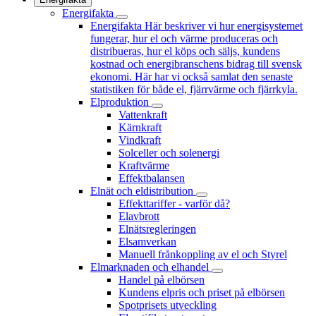
Energifakta
Energifakta
Här beskriver vi hur energisystemet
fungerar, hur el och värme produceras och
distribueras, hur el köps och säljs, kundens
kostnad och energibranschens bidrag till svensk
ekonomi. Här har vi också samlat den senaste
statistiken för både el, fjärrvärme och fjärrkyla.
Elproduktion
Vattenkraft
Kärnkraft
Vindkraft
Solceller och solenergi
Kraftvärme
Effektbalansen
Elnät och eldistribution
Effekttariffer - varför då?
Elavbrott
Elnätsregleringen
Elsamverkan
Manuell frånkoppling av el och Styrel
Elmarknaden och elhandel
Handel på elbörsen
Kundens elpris och priset på elbörsen
Spotprisets utveckling