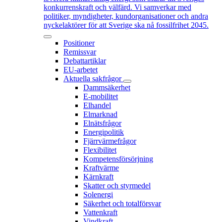
konkurrenskraft och välfärd. Vi samverkar med
politiker, myndigheter, kundorganisationer och andra
nyckelaktörer för att Sverige ska nå fossilfrihet 2045.
Positioner
Remissvar
Debattartiklar
EU-arbetet
Aktuella sakfrågor
Dammsäkerhet
E-mobilitet
Elhandel
Elmarknad
Elnätsfrågor
Energipolitik
Fjärrvärmefrågor
Flexibilitet
Kompetensförsörjning
Kraftvärme
Kärnkraft
Skatter och styrmedel
Solenergi
Säkerhet och totalförsvar
Vattenkraft
Vindkraft