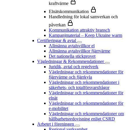
kraftvärme
Elnätskommunikation
Handledning för lokal samverkan och
påverkan
Kommunikation attraktiv bransch
Kampanjmaterial – Keep Ukraine warm
Certifieringar & avtal
Allmänna avtalsvillkor el
Allmänna avtalsvillkor fjärrvärme
Det nationella stickprovet
Vägledningar & Rekommendationer
Juridik, avtal och regelverk
Vägledningar och rekommendationer för
fjärrvärme och fjärrkyla
Vägledningar och rekommendationer i
säkerhets- och totalförsvarsfrågor
Vägledningar och rekommendationer för
elnät
Vägledningar och rekommendationer för
e-mobilitet
Vägledningar och rekommendationer om
hållbarhetsredovisning enligt CSRD
Arbetet i föreningen
Regional verksamhet