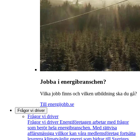
Jobba i energibranschen?
Vilka jobb finns och vilken utbildning ska du gå?
Till energijobb.se
Frågor vi driver
Frågor vi driver
Frågor vi driver
Energiföretagen arbetar med frågor
som berör hela energibranschen. Med rättvisa
affärsmässiga villkor kan våra medlemsföretag fortsätta
leverera klimatvänlig energi som bidrar till Sveriges