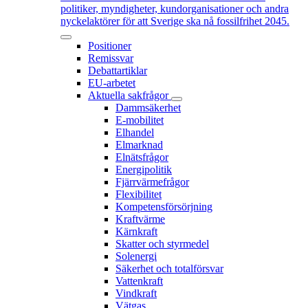
politiker, myndigheter, kundorganisationer och andra
nyckelaktörer för att Sverige ska nå fossilfrihet 2045.
Positioner
Remissvar
Debattartiklar
EU-arbetet
Aktuella sakfrågor
Dammsäkerhet
E-mobilitet
Elhandel
Elmarknad
Elnätsfrågor
Energipolitik
Fjärrvärmefrågor
Flexibilitet
Kompetensförsörjning
Kraftvärme
Kärnkraft
Skatter och styrmedel
Solenergi
Säkerhet och totalförsvar
Vattenkraft
Vindkraft
Vätgas