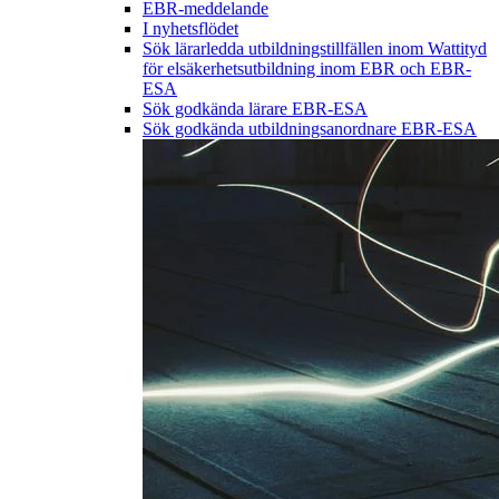
EBR-meddelande
I nyhetsflödet
Sök lärarledda utbildningstillfällen inom Wattityd
för elsäkerhetsutbildning inom EBR och EBR-
ESA
Sök godkända lärare EBR-ESA
Sök godkända utbildningsanordnare EBR-ESA