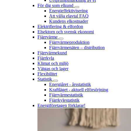
Ursprungsmärkning av el
För dig som elkund
Energieffektivisering
Att välja elavtal FAQ
Kundens elkostnader
Elektrifiering & elfordon
Elsektorn och svensk ekonomi
Fjärrvärme
Fjärrvärmeproduktion
Fjärrvärmenäten – distribution
Fjärrvärmekund
Fjärrkyla
Klimat och miljö
Vätgas och lager
Flexibilitet
Statistik
Energiåret - årsstatistik
Kraftläget - aktuell elförsörjning
Fjärrvärmestatistik
Fjärrkylestatistik
Energiföretagen förklarar!