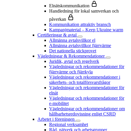
Elnätskommunikation
Handledning för lokal samverkan och
påverkan
Kommunikation attraktiv bransch
Kampanjmaterial – Keep Ukraine warm
Certifieringar & avtal
Allmänna avtalsvillkor el
Allmänna avtalsvillkor fjärrvärme
Det nationella stickprovet
Vägledningar & Rekommendationer
Juridik, avtal och regelverk
Vägledningar och rekommendationer för
fjärrvärme och fjärrkyla
Vägledningar och rekommendationer i
säkerhets- och totalförsvarsfrågor
Vägledningar och rekommendationer för
elnät
Vägledningar och rekommendationer för
e-mobilitet
Vägledningar och rekommendationer om
hållbarhetsredovisning enligt CSRD
Arbetet i föreningen
Regional verksamhet
Råd, nätverk och arbetsgrupper