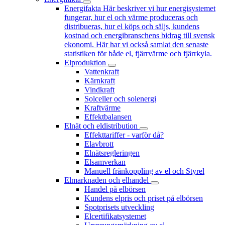
Energifakta
Här beskriver vi hur energisystemet
fungerar, hur el och värme produceras och
distribueras, hur el köps och säljs, kundens
kostnad och energibranschens bidrag till svensk
ekonomi. Här har vi också samlat den senaste
statistiken för både el, fjärrvärme och fjärrkyla.
Elproduktion
Vattenkraft
Kärnkraft
Vindkraft
Solceller och solenergi
Kraftvärme
Effektbalansen
Elnät och eldistribution
Effekttariffer - varför då?
Elavbrott
Elnätsregleringen
Elsamverkan
Manuell frånkoppling av el och Styrel
Elmarknaden och elhandel
Handel på elbörsen
Kundens elpris och priset på elbörsen
Spotprisets utveckling
Elcertifikatsystemet