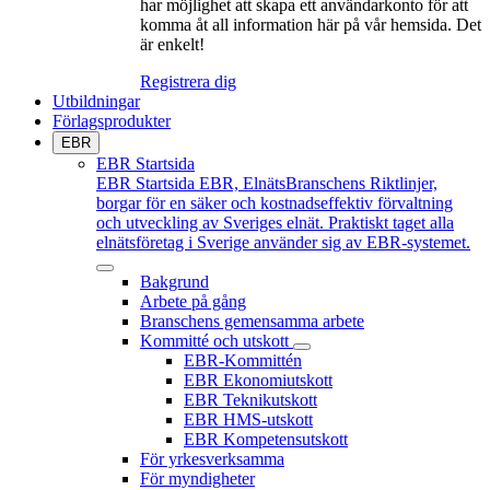
har möjlighet att skapa ett användarkonto för att
komma åt all information här på vår hemsida. Det
är enkelt!
Registrera dig
Utbildningar
Förlagsprodukter
EBR
EBR Startsida
EBR Startsida
EBR, ElnätsBranschens Riktlinjer,
borgar för en säker och kostnadseffektiv förvaltning
och utveckling av Sveriges elnät. Praktiskt taget alla
elnätsföretag i Sverige använder sig av EBR-systemet.
Bakgrund
Arbete på gång
Branschens gemensamma arbete
Kommitté och utskott
EBR-Kommittén
EBR Ekonomiutskott
EBR Teknikutskott
EBR HMS-utskott
EBR Kompetensutskott
För yrkesverksamma
För myndigheter