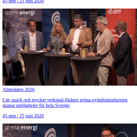
45 min
|
25 juni 2026
Almedalen 2026
Lite snack och mycket verkstad-Skånes gröna nyindustrialisering
skapar möjligheter för hela Sverige
45 min
|
25 juni 2026