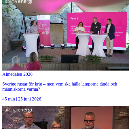
Almedalen 2026
Sverige rustar för krig – men vem ska hålla lamporna tända och
människorna varma?
45 min
|
25 juni 2026