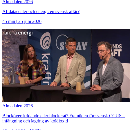
Almedalen 2026
AI-datacenter och energi: en svensk affär?
45 min
|
25 juni 2026
Almedalen 2026
Blocköverskridande eller blockerat? Framtiden för svensk CCUS –
infångning och lagring av koldioxid