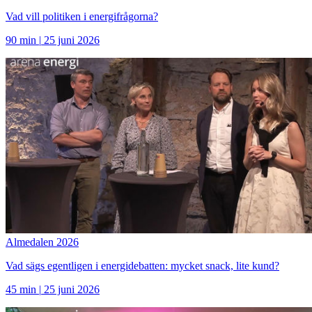
Vad vill politiken i energifrågorna?
90 min
|
25 juni 2026
Almedalen 2026
Vad sägs egentligen i energidebatten: mycket snack, lite kund?
45 min
|
25 juni 2026