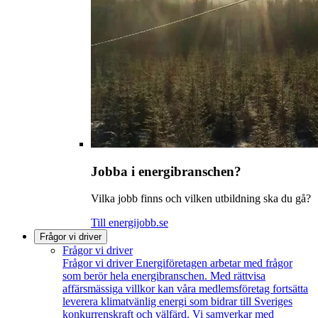
Jobba i energibranschen?
Vilka jobb finns och vilken utbildning ska du gå?
Till energijobb.se
Frågor vi driver
Frågor vi driver
Frågor vi driver
Energiföretagen arbetar med frågor
som berör hela energibranschen. Med rättvisa
affärsmässiga villkor kan våra medlemsföretag fortsätta
leverera klimatvänlig energi som bidrar till Sveriges
konkurrenskraft och välfärd. Vi samverkar med