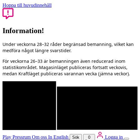
Hoppa till huvudinnehåll
Information!
Under veckorna 28–32 råder begränsad bemanning, vilket kan
medföra något längre svarstider.
För veckorna 26–33 är bemanningen även reducerad inom
statistikområdet. Magasinläget publiceras fortsatt veckovis,
medan Kraftläget publiceras varannan vecka (jämna veckor).
Play
Pressrum
Om oss
In English
Logga in
Sök
0