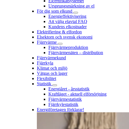
Elcertifikatsystemet
Ursprungsmärkning av el
För dig som elkund
Energieffektivisering
Att välja elavtal FAQ
Kundens elkostnader
Elektrifiering & elfordon
Elsektorn och svensk ekonomi
Fjärrvärme
Fjärrvärmeproduktion
Fjärrvärmenäten – distribution
Fjärrvärmekund
Fjärrkyla
Klimat och miljö
Vätgas och lager
Flexibilitet
Statistik
Energiåret - årsstatistik
Kraftläget - aktuell elförsörjning
Fjärrvärmestatistik
Fjärrkylestatistik
Energiföretagen förklarar!