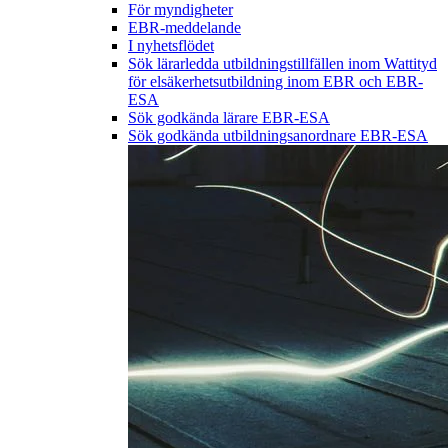
För myndigheter
EBR-meddelande
I nyhetsflödet
Sök lärarledda utbildningstillfällen inom Wattityd
för elsäkerhetsutbildning inom EBR och EBR-
ESA
Sök godkända lärare EBR-ESA
Sök godkända utbildningsanordnare EBR-ESA