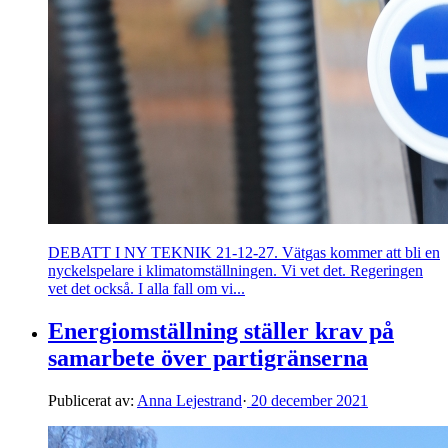
DEBATT I NY TEKNIK 21-12-27. Vätgas kommer att bli en
nyckelspelare i klimatomställningen. Vi vet det. Regeringen
vet det också. I alla fall om vi...
Energiomställning ställer krav på
samarbete över partigränserna
Publicerat av:
Anna Lejestrand
·
20 december 2021