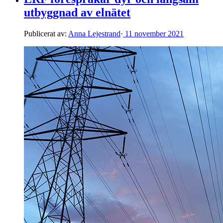
utbyggnad av elnätet
Publicerat av:
Anna Lejestrand
·
11 november 2021