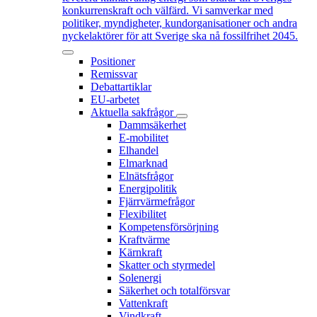
konkurrenskraft och välfärd. Vi samverkar med
politiker, myndigheter, kundorganisationer och andra
nyckelaktörer för att Sverige ska nå fossilfrihet 2045.
Positioner
Remissvar
Debattartiklar
EU-arbetet
Aktuella sakfrågor
Dammsäkerhet
E-mobilitet
Elhandel
Elmarknad
Elnätsfrågor
Energipolitik
Fjärrvärmefrågor
Flexibilitet
Kompetensförsörjning
Kraftvärme
Kärnkraft
Skatter och styrmedel
Solenergi
Säkerhet och totalförsvar
Vattenkraft
Vindkraft