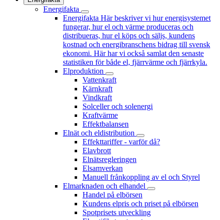
Energifakta
Energifakta
Här beskriver vi hur energisystemet
fungerar, hur el och värme produceras och
distribueras, hur el köps och säljs, kundens
kostnad och energibranschens bidrag till svensk
ekonomi. Här har vi också samlat den senaste
statistiken för både el, fjärrvärme och fjärrkyla.
Elproduktion
Vattenkraft
Kärnkraft
Vindkraft
Solceller och solenergi
Kraftvärme
Effektbalansen
Elnät och eldistribution
Effekttariffer - varför då?
Elavbrott
Elnätsregleringen
Elsamverkan
Manuell frånkoppling av el och Styrel
Elmarknaden och elhandel
Handel på elbörsen
Kundens elpris och priset på elbörsen
Spotprisets utveckling