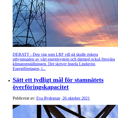
DEBATT - Den väg som LRF vill gå skulle riskera
utbyggnaden av vårt energi­system och därmed också försvåra
klimat­omställningen. Det skriver Ingela Lindqvist,
Energiföretagen, i...
Sätt ett tydligt mål för stamnätets
överföringskapacitet
Publicerat av:
Eva Rydegran
·
26 oktober 2021