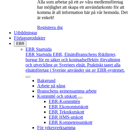
Alla som arbetar på ett av våra medlemsföretag
har möjlighet att skapa ett användarkonto för att
komma åt all information här på vår hemsida. Det
är enkelt!
Registrera dig
Utbildningar
Förlagsprodukter
EBR
EBR Startsida
EBR Startsida
EBR, ElnätsBranschens Riktlinjer,
borgar för en säker och kostnadseffektiv förvaltning
och utveckling av Sveriges elnät. Praktiskt taget alla
elnätsföretag i Sverige använder sig av EBR-systemet.
Bakgrund
Arbete på gång
Branschens gemensamma arbete
Kommitté och utskott
EBR-Kommittén
EBR Ekonomiutskott
EBR Teknikutskott
EBR HMS-utskott
EBR Kompetensutskott
För yrkesverksamma