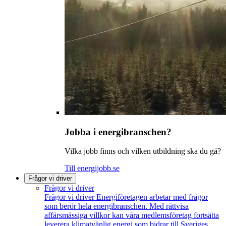
Jobba i energibranschen?
Vilka jobb finns och vilken utbildning ska du gå?
Till energijobb.se
Frågor vi driver
Frågor vi driver
Frågor vi driver
Energiföretagen arbetar med frågor
som berör hela energibranschen. Med rättvisa
affärsmässiga villkor kan våra medlemsföretag fortsätta
leverera klimatvänlig energi som bidrar till Sveriges