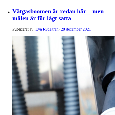
Vätgasboomen är redan här – men
målen är för lågt satta
Publicerat av:
Eva Rydegran
·
28 december 2021