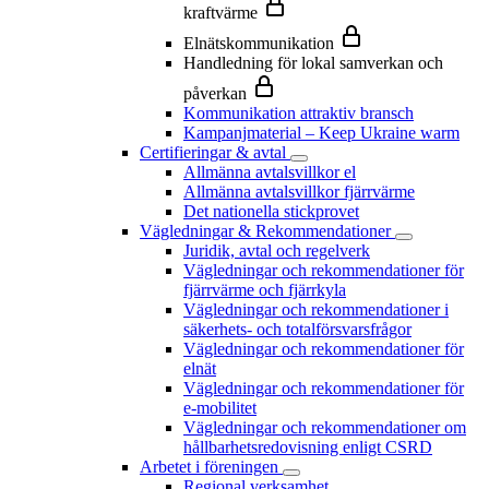
kraftvärme
Elnätskommunikation
Handledning för lokal samverkan och
påverkan
Kommunikation attraktiv bransch
Kampanjmaterial – Keep Ukraine warm
Certifieringar & avtal
Allmänna avtalsvillkor el
Allmänna avtalsvillkor fjärrvärme
Det nationella stickprovet
Vägledningar & Rekommendationer
Juridik, avtal och regelverk
Vägledningar och rekommendationer för
fjärrvärme och fjärrkyla
Vägledningar och rekommendationer i
säkerhets- och totalförsvarsfrågor
Vägledningar och rekommendationer för
elnät
Vägledningar och rekommendationer för
e-mobilitet
Vägledningar och rekommendationer om
hållbarhetsredovisning enligt CSRD
Arbetet i föreningen
Regional verksamhet