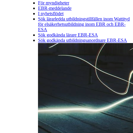
För myndigheter
EBR-meddelande
I nyhetsflödet
Sök lärarledda utbildningstillfällen inom Wattityd
för elsäkerhetsutbildning inom EBR och EBR-
ESA
Sök godkända lärare EBR-ESA
Sök godkända utbildningsanordnare EBR-ESA