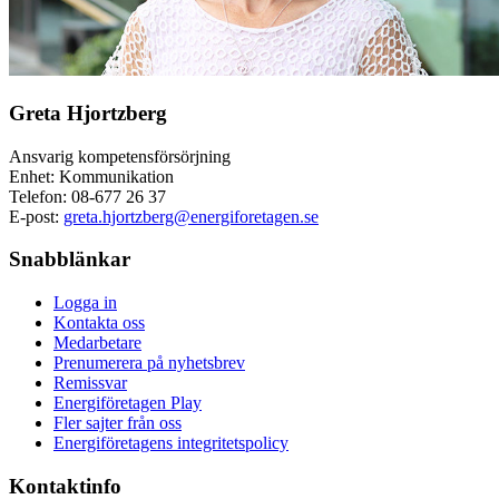
Greta Hjortzberg
Ansvarig kompetensförsörjning
Enhet: Kommunikation
Telefon:
08-677 26 37
E-post:
greta.hjortzberg@energiforetagen.se
Snabblänkar
Logga in
Kontakta oss
Medarbetare
Prenumerera på nyhetsbrev
Remissvar
Energiföretagen Play
Fler sajter från oss
Energiföretagens integritetspolicy
Kontaktinfo