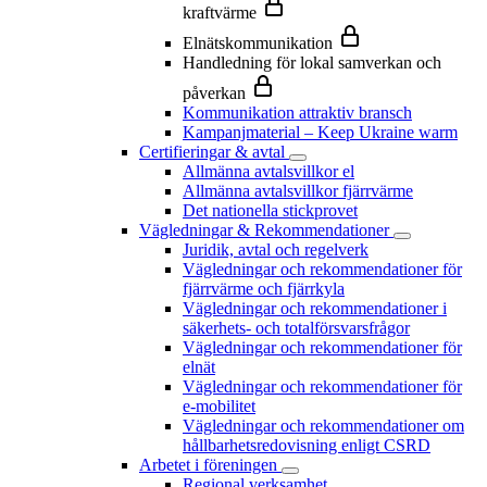
kraftvärme
Elnätskommunikation
Handledning för lokal samverkan och
påverkan
Kommunikation attraktiv bransch
Kampanjmaterial – Keep Ukraine warm
Certifieringar & avtal
Allmänna avtalsvillkor el
Allmänna avtalsvillkor fjärrvärme
Det nationella stickprovet
Vägledningar & Rekommendationer
Juridik, avtal och regelverk
Vägledningar och rekommendationer för
fjärrvärme och fjärrkyla
Vägledningar och rekommendationer i
säkerhets- och totalförsvarsfrågor
Vägledningar och rekommendationer för
elnät
Vägledningar och rekommendationer för
e-mobilitet
Vägledningar och rekommendationer om
hållbarhetsredovisning enligt CSRD
Arbetet i föreningen
Regional verksamhet