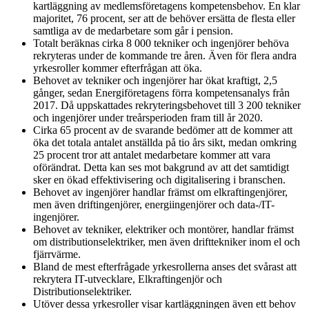
kartläggning av medlemsföretagens kompetens­behov. En klar
majoritet, 76 procent, ser att de behöver ersätta de flesta eller
samtliga av de medarbetare som går i pension.
Totalt beräknas cirka 8 000 tekniker och ingenjörer behöva
rekryteras under de kommande tre åren. Även för flera andra
yrkesroller kommer efterfrågan att öka.
Behovet av tekniker och ingenjörer har ökat kraftigt, 2,5
gånger, sedan Energiföretagens förra kompetensanalys från
2017. Då uppskattades rekryteringsbehovet till 3 200 tekniker
och ingenjörer under treårsperioden fram till år 2020.
Cirka 65 procent av de svarande bedömer att de kommer att
öka det totala antalet anställda på tio års sikt, medan omkring
25 procent tror att antalet medarbetare kommer att vara
oförändrat. Detta kan ses mot bakgrund av att det samtidigt
sker en ökad effektivisering och digitalisering i branschen.
Behovet av ingenjörer handlar främst om elkraftingenjörer,
men även driftingenjörer, energiingenjörer och data-/IT-
ingenjörer.
Behovet av tekniker, elektriker och montörer, handlar främst
om distributionselektriker, men även drifttekniker inom el och
fjärrvärme.
Bland de mest efterfrågade yrkesrollerna anses det svårast att
rekrytera IT-utvecklare, Elkraftingenjör och
Distributionselektriker.
Utöver dessa yrkesroller visar kartläggningen även ett behov