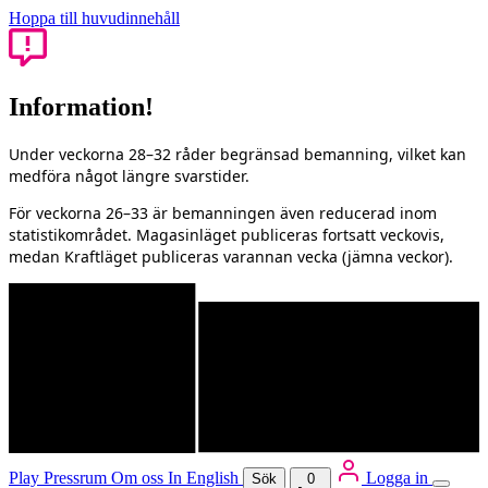
Hoppa till huvudinnehåll
Information!
Under veckorna 28–32 råder begränsad bemanning, vilket kan
medföra något längre svarstider.
För veckorna 26–33 är bemanningen även reducerad inom
statistikområdet. Magasinläget publiceras fortsatt veckovis,
medan Kraftläget publiceras varannan vecka (jämna veckor).
Play
Pressrum
Om oss
In English
Logga in
Sök
0