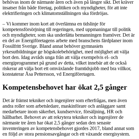
behövas inom de närmaste åren och även på längre sikt. Det kräver
insatser från både företag, politiken och myndigheter, för att inte
elektrifieringen och klimatomställningen ska fördröjas.
– Vi kommer inom kort att överlämna en tidslinje för
kompetensförsörjning till regeringen, med uppmaningar till politik
och myndigheter, som ska underlätta bemanningen framöver. Det är
en del av Energiföretagens arbete med branschens färdplaner inom
Fossilfritt Sverige. Bland annat behöver gymnasiets
yrkesutbildningar ge högskolebehörighet, med möjlighet att välja
bort den. Idag avråds unga från att välja exempelvis el- och
energiprogrammet på grund av detta, vilket innebär att de också
riskerar att välja bort ett omväxlande framtidsjobb med bra villkor,
konstaterar Åsa Pettersson, vd Energiföretagen.
Kompetensbehovet har ökat 2,5 gånger
Det är främst tekniker och ingenjörer som efterfrågas, men även
andra roller som arbetsledare, maskinförare och anläggare samt
medarbetare inom säkerhet, kundservice, försäljning, HR och
hållbarhet. Behovet av att rekrytera tekniker och ingenjörer de
närmaste tre åren har ökat 2,5 gånger sedan den senaste
inventeringen av kompetensbehovet gjordes 2017, bland annat som
en följd av stora pensionsavgångar och ett växande energisystem.