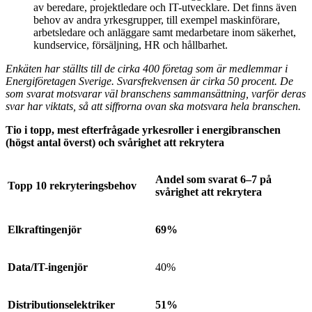
av beredare, projektledare och IT-utvecklare. Det finns även
behov av andra yrkesgrupper, till exempel maskinförare,
arbetsledare och anläggare samt medarbetare inom säkerhet,
kundservice, försäljning, HR och hållbarhet.
Enkäten har ställts till de cirka 400 företag som är medlemmar i
Energiföretagen Sverige. Svarsfrekvensen är cirka 50 procent. De
som svarat motsvarar väl branschens sammansättning, varför deras
svar har viktats, så att siffrorna ovan ska motsvara hela branschen.
Tio i topp, mest efterfrågade yrkesroller i energibranschen
(högst antal överst) och svårighet att rekrytera
Andel som svarat
6–7 på
Topp 10 rekryteringsbehov
svårighet att rekrytera
Elkraftingenjör
69%
Data/IT-ingenjör
40%​
Distributionselektriker
51%