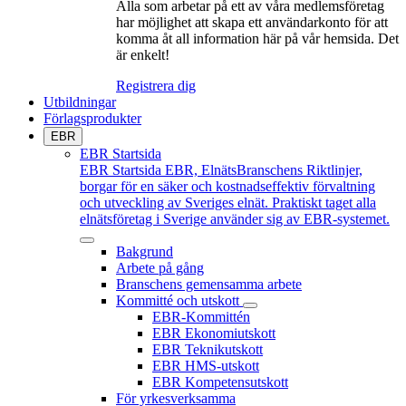
Alla som arbetar på ett av våra medlemsföretag
har möjlighet att skapa ett användarkonto för att
komma åt all information här på vår hemsida. Det
är enkelt!
Registrera dig
Utbildningar
Förlagsprodukter
EBR
EBR Startsida
EBR Startsida
EBR, ElnätsBranschens Riktlinjer,
borgar för en säker och kostnadseffektiv förvaltning
och utveckling av Sveriges elnät. Praktiskt taget alla
elnätsföretag i Sverige använder sig av EBR-systemet.
Bakgrund
Arbete på gång
Branschens gemensamma arbete
Kommitté och utskott
EBR-Kommittén
EBR Ekonomiutskott
EBR Teknikutskott
EBR HMS-utskott
EBR Kompetensutskott
För yrkesverksamma