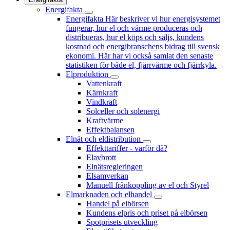
Energifakta
Energifakta
Här beskriver vi hur energisystemet
fungerar, hur el och värme produceras och
distribueras, hur el köps och säljs, kundens
kostnad och energibranschens bidrag till svensk
ekonomi. Här har vi också samlat den senaste
statistiken för både el, fjärrvärme och fjärrkyla.
Elproduktion
Vattenkraft
Kärnkraft
Vindkraft
Solceller och solenergi
Kraftvärme
Effektbalansen
Elnät och eldistribution
Effekttariffer - varför då?
Elavbrott
Elnätsregleringen
Elsamverkan
Manuell frånkoppling av el och Styrel
Elmarknaden och elhandel
Handel på elbörsen
Kundens elpris och priset på elbörsen
Spotprisets utveckling