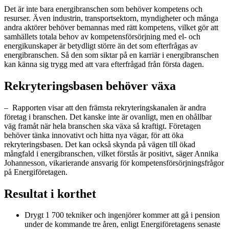
Det är inte bara energibranschen som behöver kompetens och
resurser. Även industrin, transportsektorn, myndigheter och många
andra aktörer behöver bemannas med rätt kompetens, vilket gör att
samhällets totala behov av kompetensförsörjning med el- och
energikunskaper är betydligt större än det som efterfrågas av
energibranschen. Så den som siktar på en karriär i energibranschen
kan känna sig trygg med att vara efterfrågad från första dagen.
Rekryteringsbasen behöver växa
– Rapporten visar att den främsta rekryteringskanalen är andra
företag i branschen. Det kanske inte är ovanligt, men en ohållbar
väg framåt när hela branschen ska växa så kraftigt. Företagen
behöver tänka innovativt och hitta nya vägar, för att öka
rekryteringsbasen. Det kan också skynda på vägen till ökad
mångfald i energibranschen, vilket förstås är positivt, säger Annika
Johannesson, vikarierande ansvarig för kompetensförsörjningsfrågor
på Energiföretagen.
Resultat i korthet
Drygt 1 700 tekniker och ingenjörer kommer att gå i pension
under de kommande tre åren, enligt Energiföretagens senaste