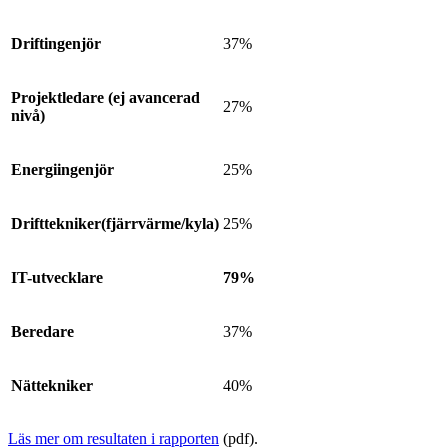
Driftingenjör
37%​
Projektledare (ej avancerad
27%​
nivå)
Energiingenjör
25%​
Drifttekniker(fjärrvärme/kyla)
25%​
IT-utvecklare
79%
Beredare
37%​
Nättekniker
40%​
Läs mer om resultaten i rapporten
(pdf).