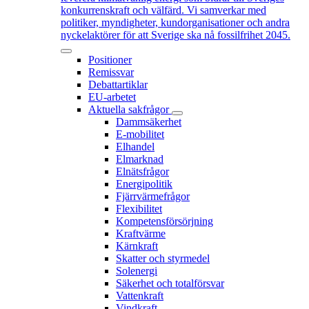
konkurrenskraft och välfärd. Vi samverkar med
politiker, myndigheter, kundorganisationer och andra
nyckelaktörer för att Sverige ska nå fossilfrihet 2045.
Positioner
Remissvar
Debattartiklar
EU-arbetet
Aktuella sakfrågor
Dammsäkerhet
E-mobilitet
Elhandel
Elmarknad
Elnätsfrågor
Energipolitik
Fjärrvärmefrågor
Flexibilitet
Kompetensförsörjning
Kraftvärme
Kärnkraft
Skatter och styrmedel
Solenergi
Säkerhet och totalförsvar
Vattenkraft
Vindkraft