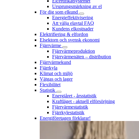
Elcertifikatsystemet
Ursprungsmärkning av el
För dig som elkund
Energieffektivisering
Att välja elavtal FAQ
Kundens elkostnader
Elektrifiering & elfordon
Elsektorn och svensk ekonomi
Fjärrvärme
Fjärrvärmeproduktion
Fjärrvärmenäten – distribution
Fjärrvärmekund
Fjärrkyla
Klimat och miljö
Vätgas och lager
Flexibilitet
Statistik
Energiåret - årsstatistik
Kraftläget - aktuell elförsörjning
Fjärrvärmestatistik
Fjärrkylestatistik
Energiföretagen förklarar!