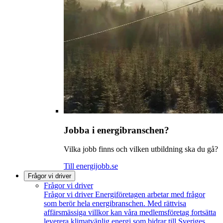
Jobba i energibranschen?
Vilka jobb finns och vilken utbildning ska du gå?
Till energijobb.se
Frågor vi driver
Frågor vi driver
Frågor vi driver
Energiföretagen arbetar med frågor
som berör hela energibranschen. Med rättvisa
affärsmässiga villkor kan våra medlemsföretag fortsätta
leverera klimatvänlig energi som bidrar till Sveriges