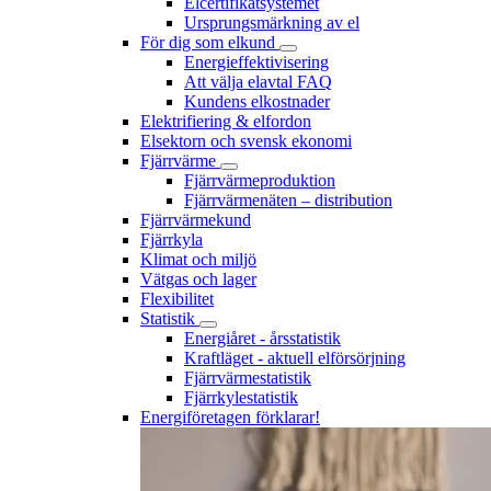
Elcertifikatsystemet
Ursprungsmärkning av el
För dig som elkund
Energieffektivisering
Att välja elavtal FAQ
Kundens elkostnader
Elektrifiering & elfordon
Elsektorn och svensk ekonomi
Fjärrvärme
Fjärrvärmeproduktion
Fjärrvärmenäten – distribution
Fjärrvärmekund
Fjärrkyla
Klimat och miljö
Vätgas och lager
Flexibilitet
Statistik
Energiåret - årsstatistik
Kraftläget - aktuell elförsörjning
Fjärrvärmestatistik
Fjärrkylestatistik
Energiföretagen förklarar!