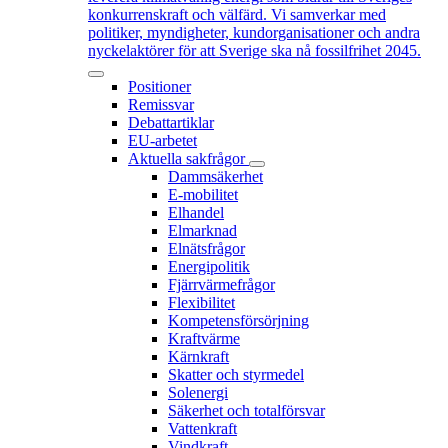
konkurrenskraft och välfärd. Vi samverkar med
politiker, myndigheter, kundorganisationer och andra
nyckelaktörer för att Sverige ska nå fossilfrihet 2045.
Positioner
Remissvar
Debattartiklar
EU-arbetet
Aktuella sakfrågor
Dammsäkerhet
E-mobilitet
Elhandel
Elmarknad
Elnätsfrågor
Energipolitik
Fjärrvärmefrågor
Flexibilitet
Kompetensförsörjning
Kraftvärme
Kärnkraft
Skatter och styrmedel
Solenergi
Säkerhet och totalförsvar
Vattenkraft
Vindkraft