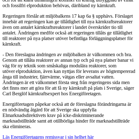
och fossilfri elproduktion behövas, däribland ny kärnkraft.
Regeringen förslår att miljöbalkens 17 kap 6a § upphävs. Förslaget
innebär att regeringen kan ge tillåtlighet till nya kärnkraftsreaktorer
även om antalet kärnkraftsreaktorer i landet överskrider tio till
antalet. Ändringen medför också att regeringen tillåts ge tillåtlighet
till reaktorer på nya platser utöver befintliga förläggningsplatser för
kärnkraft.
- Den föreslagna ändringen av miljöbalken är välkommen och bra.
Genom att tillåta reaktorer av annan typ och på nya platser banar vi
väg för ny teknik som småskaliga modulära reaktorer, som
utöver elproduktion, även kan nyttjas för leverans av högtempererad
ånga till industrier, fjärrvärme, vätgas eller avsaltat vatten.
Ändringen är ett välkommet första steg från regeringens sida men
det finns mer att göra för att få ny kärnkraft på plats i Sverige, säger
Carl Berglöf kärnkraftsexpert hos Energiföretagen.
Energiföretagen påpekar också att de föreslagna förändringarna är
en nödvändig åtgärd för att Sverige ska uppfylla
Elmarknadsdirektivets krav på icke-diskriminerande
marknadstillträde samt att otillbörliga hinder för marknadstillträde
ska elimineras.
Läs Energiföretagens remissvar i sin helhet här