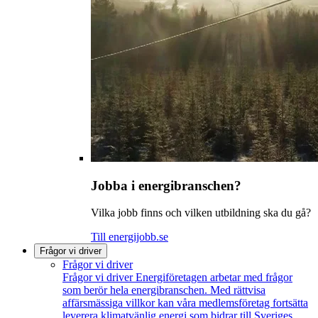
Jobba i energibranschen?
Vilka jobb finns och vilken utbildning ska du gå?
Till energijobb.se
Frågor vi driver
Frågor vi driver
Frågor vi driver
Energiföretagen arbetar med frågor
som berör hela energibranschen. Med rättvisa
affärsmässiga villkor kan våra medlemsföretag fortsätta
leverera klimatvänlig energi som bidrar till Sveriges