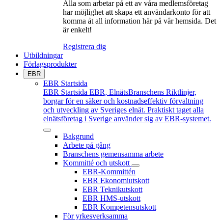
Alla som arbetar på ett av våra medlemsföretag
har möjlighet att skapa ett användarkonto för att
komma åt all information här på vår hemsida. Det
är enkelt!
Registrera dig
Utbildningar
Förlagsprodukter
EBR
EBR Startsida
EBR Startsida
EBR, ElnätsBranschens Riktlinjer,
borgar för en säker och kostnadseffektiv förvaltning
och utveckling av Sveriges elnät. Praktiskt taget alla
elnätsföretag i Sverige använder sig av EBR-systemet.
Bakgrund
Arbete på gång
Branschens gemensamma arbete
Kommitté och utskott
EBR-Kommittén
EBR Ekonomiutskott
EBR Teknikutskott
EBR HMS-utskott
EBR Kompetensutskott
För yrkesverksamma