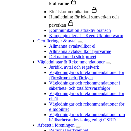
kraftvärme
Elnätskommunikation
Handledning för lokal samverkan och
påverkan
Kommunikation attraktiv bransch
Kampanjmaterial – Keep Ukraine warm
Certifieringar & avtal
Allmänna avtalsvillkor el
Allmänna avtalsvillkor fjärrvärme
Det nationella stickprovet
Vägledningar & Rekommendationer
Juridik, avtal och regelverk
Vägledningar och rekommendationer för
fjärrvärme och fjärrkyla
Vägledningar och rekommendationer i
säkerhets- och totalförsvarsfrågor
Vägledningar och rekommendationer för
elnät
Vägledningar och rekommendationer för
e-mobilitet
Vägledningar och rekommendationer om
hållbarhetsredovisning enligt CSRD
Arbetet i föreningen
Regional verksamhet