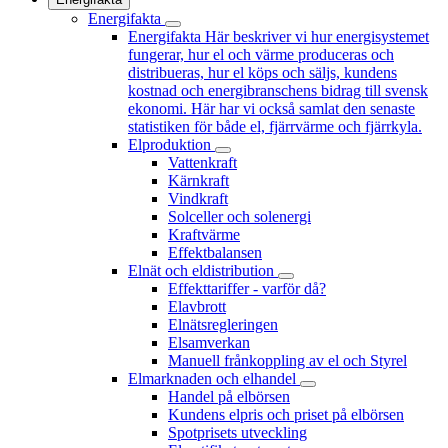
Energifakta
Energifakta
Här beskriver vi hur energisystemet
fungerar, hur el och värme produceras och
distribueras, hur el köps och säljs, kundens
kostnad och energibranschens bidrag till svensk
ekonomi. Här har vi också samlat den senaste
statistiken för både el, fjärrvärme och fjärrkyla.
Elproduktion
Vattenkraft
Kärnkraft
Vindkraft
Solceller och solenergi
Kraftvärme
Effektbalansen
Elnät och eldistribution
Effekttariffer - varför då?
Elavbrott
Elnätsregleringen
Elsamverkan
Manuell frånkoppling av el och Styrel
Elmarknaden och elhandel
Handel på elbörsen
Kundens elpris och priset på elbörsen
Spotprisets utveckling