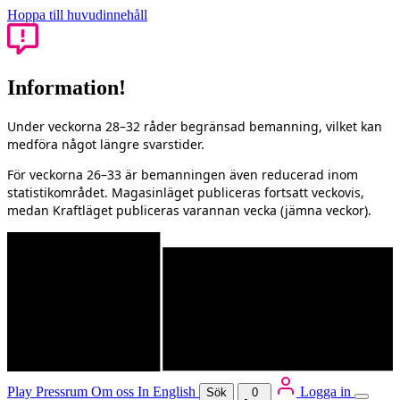
Hoppa till huvudinnehåll
Information!
Under veckorna 28–32 råder begränsad bemanning, vilket kan
medföra något längre svarstider.
För veckorna 26–33 är bemanningen även reducerad inom
statistikområdet. Magasinläget publiceras fortsatt veckovis,
medan Kraftläget publiceras varannan vecka (jämna veckor).
Play
Pressrum
Om oss
In English
Logga in
Sök
0