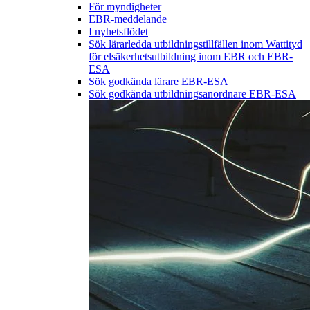
För myndigheter
EBR-meddelande
I nyhetsflödet
Sök lärarledda utbildningstillfällen inom Wattityd
för elsäkerhetsutbildning inom EBR och EBR-
ESA
Sök godkända lärare EBR-ESA
Sök godkända utbildningsanordnare EBR-ESA