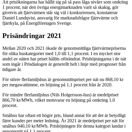
Att prisökningarna har hållit sig på så pass låga nivåer som omkring
1 procent, när den övriga energimarknaden varit så skakig, gör
givetvis att fjärrvärmen står sig väl i konkurrensen, konstaterar
Daniel Lundqvist, ansvarig för marknadsfrågor fjärrvärme och
fjärrkyla, på Energiföretagen Sverige.
Prisändringar 2021
Mellan 2020 och 2021 ökade de genomsnittliga fjärrvärmepriserna
för olika huskategorier med 1,0 till 1,1 procent. I en mycket stor
andel av näten har priset hållits oförändrat. Prishöjningarna i de nät
som ingår i Prisdialogen är generellt helt i linje med prognoser från
tidigare år.
För större flerfamiljshus är genomsnittspriset per nät nu 868,10 kr
per megawattimme, en höjning på 1,1 procent från år 2020.
För mindre flerfamiljshus (Nils Holgersson-hus) är medelpriset
866,70 kr/MWh, vilket motsvarar en höjning på omkring 1,0
procent.
Småhus har oftast ett högre pris, bland annat för att det är betydligt
färre kunder per meter ledning. År 2021 är medelpriset per nät för
småhus 940,10 kr/MWh. Prishöjningen för denna kategori landar i
genomsnitt på 1,1 procent.