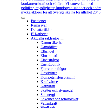
konkurrenskraft och välfärd. Vi samverkar med
politiker, myndigheter, kundorganisationer och andra
nyckelaktörer för att Sverige ska nå fossilfrihet 2045.
Positioner
Remissvar
Debattartiklar
EU-arbetet
Aktuella sakfrågor
Dammsäkerhet
E-mobilitet
Elhandel
Elmarknad
Elnätsfrågor
Energipolitik
Fjärrvärmefrågor
Flexibilitet
Kompetensförsörjning
Kraftvärme
Kärnkraft
Skatter och styrmedel
Solenergi
Säkerhet och totalförsvar
Vattenkraft
Vindkraft