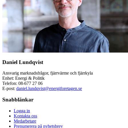
Daniel Lundqvist
Ansvarig marknadsfrågor, fjärrvärme och fjärrkyla
Enhet: Energi & Politik
Telefon:
08-677 27 06
E-post:
daniel.lundqvist@energiforetagen.se
Snabblänkar
Logga in
Kontakta oss
Medarbetare
Prenumerera på nyhetsbrev