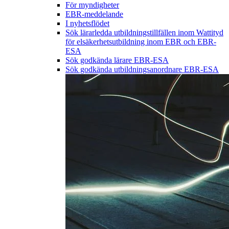
För myndigheter
EBR-meddelande
I nyhetsflödet
Sök lärarledda utbildningstillfällen inom Wattityd
för elsäkerhetsutbildning inom EBR och EBR-
ESA
Sök godkända lärare EBR-ESA
Sök godkända utbildningsanordnare EBR-ESA