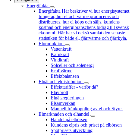
Energifakta
Energifakta
Här beskriver vi hur energisystemet
fungerar, hur el och värme produceras och
distribueras, hur el köps och säljs, kundens
kostnad och energibranschens bidrag till svensk
ekonomi. Här har vi också samlat den senaste
statistiken för både el, fjärrvärme och fjärrkyla.
Elproduktion
Vattenkraft
Kärnkraft
Vindkraft
Solceller och solenergi
Kraftvärme
Effektbalansen
Elnät och eldistribution
Effekttariffer - varför då?
Elavbrott
Elnätsregleringen
Elsamverkan
Manuell frånkoppling av el och Styrel
Elmarknaden och elhandel
Handel på elbörsen
Kundens elpris och priset på elbörsen
Spotprisets utveckling