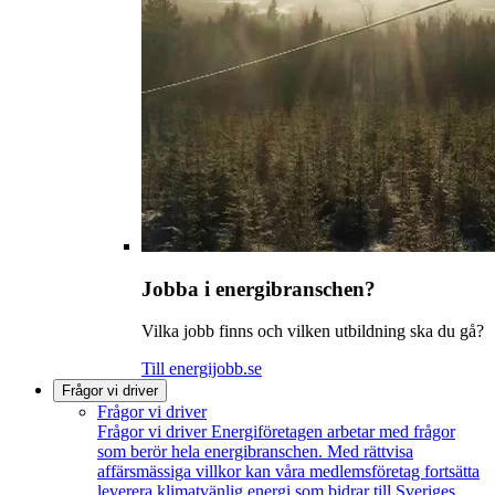
Jobba i energibranschen?
Vilka jobb finns och vilken utbildning ska du gå?
Till energijobb.se
Frågor vi driver
Frågor vi driver
Frågor vi driver
Energiföretagen arbetar med frågor
som berör hela energibranschen. Med rättvisa
affärsmässiga villkor kan våra medlemsföretag fortsätta
leverera klimatvänlig energi som bidrar till Sveriges