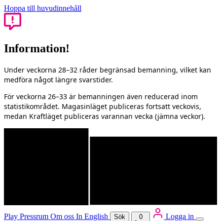
Hoppa till huvudinnehåll
Information!
Under veckorna 28–32 råder begränsad bemanning, vilket kan
medföra något längre svarstider.
För veckorna 26–33 är bemanningen även reducerad inom
statistikområdet. Magasinläget publiceras fortsatt veckovis,
medan Kraftläget publiceras varannan vecka (jämna veckor).
Play
Pressrum
Om oss
In English
Logga in
Sök
0