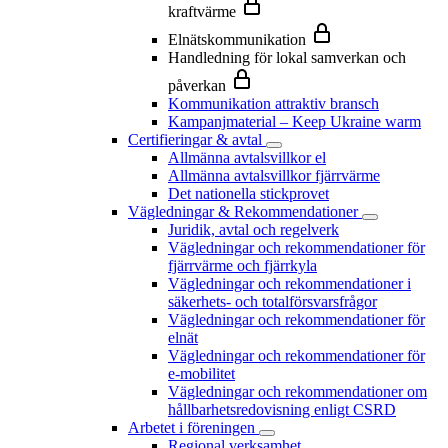
kraftvärme
Elnätskommunikation
Handledning för lokal samverkan och
påverkan
Kommunikation attraktiv bransch
Kampanjmaterial – Keep Ukraine warm
Certifieringar & avtal
Allmänna avtalsvillkor el
Allmänna avtalsvillkor fjärrvärme
Det nationella stickprovet
Vägledningar & Rekommendationer
Juridik, avtal och regelverk
Vägledningar och rekommendationer för
fjärrvärme och fjärrkyla
Vägledningar och rekommendationer i
säkerhets- och totalförsvarsfrågor
Vägledningar och rekommendationer för
elnät
Vägledningar och rekommendationer för
e-mobilitet
Vägledningar och rekommendationer om
hållbarhetsredovisning enligt CSRD
Arbetet i föreningen
Regional verksamhet