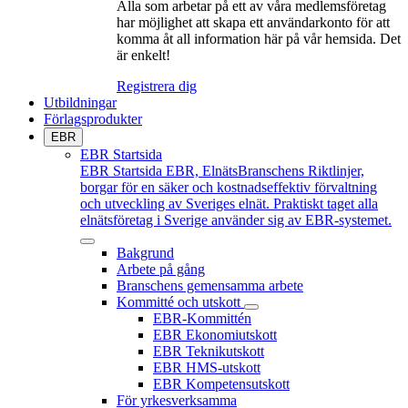
Alla som arbetar på ett av våra medlemsföretag
har möjlighet att skapa ett användarkonto för att
komma åt all information här på vår hemsida. Det
är enkelt!
Registrera dig
Utbildningar
Förlagsprodukter
EBR
EBR Startsida
EBR Startsida
EBR, ElnätsBranschens Riktlinjer,
borgar för en säker och kostnadseffektiv förvaltning
och utveckling av Sveriges elnät. Praktiskt taget alla
elnätsföretag i Sverige använder sig av EBR-systemet.
Bakgrund
Arbete på gång
Branschens gemensamma arbete
Kommitté och utskott
EBR-Kommittén
EBR Ekonomiutskott
EBR Teknikutskott
EBR HMS-utskott
EBR Kompetensutskott
För yrkesverksamma