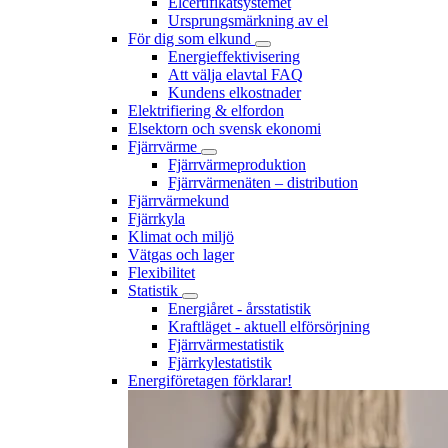
Elcertifikatsystemet
Ursprungsmärkning av el
För dig som elkund
Energieffektivisering
Att välja elavtal FAQ
Kundens elkostnader
Elektrifiering & elfordon
Elsektorn och svensk ekonomi
Fjärrvärme
Fjärrvärmeproduktion
Fjärrvärmenäten – distribution
Fjärrvärmekund
Fjärrkyla
Klimat och miljö
Vätgas och lager
Flexibilitet
Statistik
Energiåret - årsstatistik
Kraftläget - aktuell elförsörjning
Fjärrvärmestatistik
Fjärrkylestatistik
Energiföretagen förklarar!