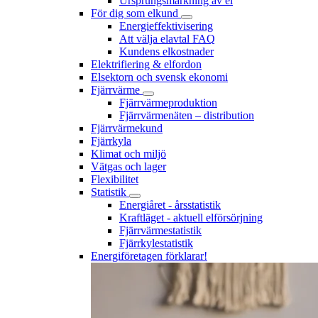
Ursprungsmärkning av el
För dig som elkund
Energieffektivisering
Att välja elavtal FAQ
Kundens elkostnader
Elektrifiering & elfordon
Elsektorn och svensk ekonomi
Fjärrvärme
Fjärrvärmeproduktion
Fjärrvärmenäten – distribution
Fjärrvärmekund
Fjärrkyla
Klimat och miljö
Vätgas och lager
Flexibilitet
Statistik
Energiåret - årsstatistik
Kraftläget - aktuell elförsörjning
Fjärrvärmestatistik
Fjärrkylestatistik
Energiföretagen förklarar!