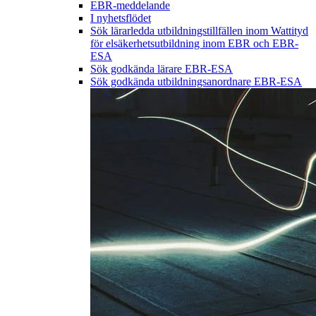
EBR-meddelande
I nyhetsflödet
Sök lärarledda utbildningstillfällen inom Wattityd
för elsäkerhetsutbildning inom EBR och EBR-
ESA
Sök godkända lärare EBR-ESA
Sök godkända utbildningsanordnare EBR-ESA