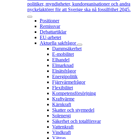
politiker, myndigheter, kundorganisationer och andra
nyckelaktörer för att Sverige ska nå fossilfrihet 2045.
Positioner
Remissvar
Debattartiklar
EU-arbetet
Aktuella sakfrågor
Dammsäkerhet
E-mobilitet
Elhandel
Elmarknad
Elnätsfrågor
Energipolitik
Fjärrvärmefrågor
Flexibilitet
Kompetensförsörjning
Kraftvärme
Kärnkraft
Skatter och styrmedel
Solenergi
Säkerhet och totalförsvar
Vattenkraft
Vindkraft
Vätgas