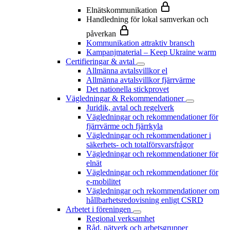
Elnätskommunikation
Handledning för lokal samverkan och
påverkan
Kommunikation attraktiv bransch
Kampanjmaterial – Keep Ukraine warm
Certifieringar & avtal
Allmänna avtalsvillkor el
Allmänna avtalsvillkor fjärrvärme
Det nationella stickprovet
Vägledningar & Rekommendationer
Juridik, avtal och regelverk
Vägledningar och rekommendationer för
fjärrvärme och fjärrkyla
Vägledningar och rekommendationer i
säkerhets- och totalförsvarsfrågor
Vägledningar och rekommendationer för
elnät
Vägledningar och rekommendationer för
e-mobilitet
Vägledningar och rekommendationer om
hållbarhetsredovisning enligt CSRD
Arbetet i föreningen
Regional verksamhet
Råd, nätverk och arbetsgrupper