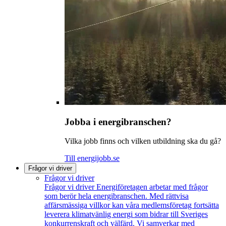
Jobba i energibranschen?
Vilka jobb finns och vilken utbildning ska du gå?
Till energijobb.se
Frågor vi driver
Frågor vi driver
Frågor vi driver
Energiföretagen arbetar med frågor
som berör hela energibranschen. Med rättvisa
affärsmässiga villkor kan våra medlemsföretag fortsätta
leverera klimatvänlig energi som bidrar till Sveriges
konkurrenskraft och välfärd. Vi samverkar med