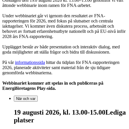
Onsdagen den 19:e augusti 2026 kl. 13.00–15.00 genomför vi vårt
åttonde webbinarie inom ramen för FNA-arbetet.
Under webbinariet går vi igenom den resultatet av FNA-
rapporteringen för 2026, med fokus på slutsatser och centrala
iakttagelser. Vi kommer även diskutera process, arbetssätt och
behovet av fortsatt erfarenhetsutbyte nationellt och på EU-nivå inför
2028 års FNA-rapportering.
Upplägget består av både presentation och interaktiv dialog, med
goda möjligheter att ställa frågor och bidra till diskussionen.
På vår
informationssida
hittar du tidplan för FNA-rapporteringen
2026, planerade aktiviteter samt material från de sju tidigare
genomförda webbinarierna.
Webbinariet kommer att spelas in och publiceras på
Energiföretagens Play-sida.
När och var
19 augusti 2026, kl. 13.00-15.00
Lediga
platser