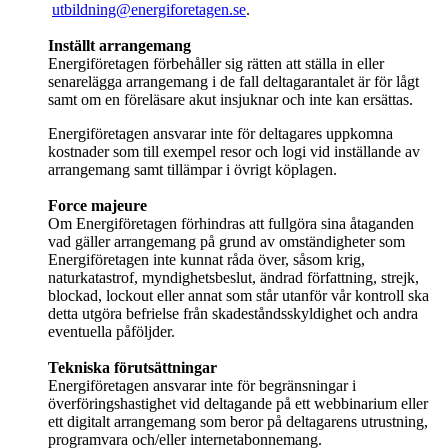
utbildning@energiforetagen.se
.
Inställt arrangemang
Energiföretagen förbehåller sig rätten att ställa in eller
senarelägga arrangemang i de fall deltagarantalet är för lågt
samt om en föreläsare akut insjuknar och inte kan ersättas.
Energiföretagen ansvarar inte för deltagares uppkomna
kostnader som till exempel resor och logi vid inställande av
arrangemang samt tillämpar i övrigt köplagen.
Force majeure
Om Energiföretagen förhindras att fullgöra sina åtaganden
vad gäller arrangemang på grund av omständigheter som
Energiföretagen inte kunnat råda över, såsom krig,
naturkatastrof, myndighetsbeslut, ändrad författning, strejk,
blockad, lockout eller annat som står utanför vår kontroll ska
detta utgöra befrielse från skadeståndsskyldighet och andra
eventuella påföljder.
Tekniska förutsättningar
Energiföretagen ansvarar inte för begränsningar i
överföringshastighet vid deltagande på ett webbinarium eller
ett digitalt arrangemang som beror på deltagarens utrustning,
programvara och/eller internetabonnemang.