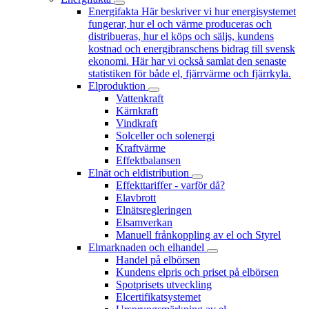
Energifakta
Här beskriver vi hur energisystemet
fungerar, hur el och värme produceras och
distribueras, hur el köps och säljs, kundens
kostnad och energibranschens bidrag till svensk
ekonomi. Här har vi också samlat den senaste
statistiken för både el, fjärrvärme och fjärrkyla.
Elproduktion
Vattenkraft
Kärnkraft
Vindkraft
Solceller och solenergi
Kraftvärme
Effektbalansen
Elnät och eldistribution
Effekttariffer - varför då?
Elavbrott
Elnätsregleringen
Elsamverkan
Manuell frånkoppling av el och Styrel
Elmarknaden och elhandel
Handel på elbörsen
Kundens elpris och priset på elbörsen
Spotprisets utveckling
Elcertifikatsystemet