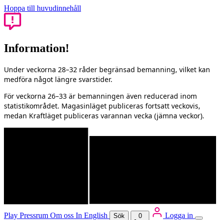
Hoppa till huvudinnehåll
Information!
Under veckorna 28–32 råder begränsad bemanning, vilket kan
medföra något längre svarstider.
För veckorna 26–33 är bemanningen även reducerad inom
statistikområdet. Magasinläget publiceras fortsatt veckovis,
medan Kraftläget publiceras varannan vecka (jämna veckor).
Play
Pressrum
Om oss
In English
Logga in
Sök
0