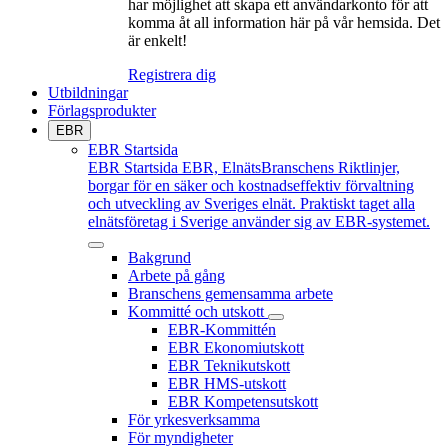
har möjlighet att skapa ett användarkonto för att
komma åt all information här på vår hemsida. Det
är enkelt!
Registrera dig
Utbildningar
Förlagsprodukter
EBR
EBR Startsida
EBR Startsida
EBR, ElnätsBranschens Riktlinjer,
borgar för en säker och kostnadseffektiv förvaltning
och utveckling av Sveriges elnät. Praktiskt taget alla
elnätsföretag i Sverige använder sig av EBR-systemet.
Bakgrund
Arbete på gång
Branschens gemensamma arbete
Kommitté och utskott
EBR-Kommittén
EBR Ekonomiutskott
EBR Teknikutskott
EBR HMS-utskott
EBR Kompetensutskott
För yrkesverksamma
För myndigheter