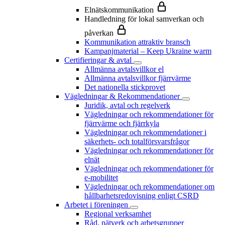
Elnätskommunikation
Handledning för lokal samverkan och
påverkan
Kommunikation attraktiv bransch
Kampanjmaterial – Keep Ukraine warm
Certifieringar & avtal
Allmänna avtalsvillkor el
Allmänna avtalsvillkor fjärrvärme
Det nationella stickprovet
Vägledningar & Rekommendationer
Juridik, avtal och regelverk
Vägledningar och rekommendationer för
fjärrvärme och fjärrkyla
Vägledningar och rekommendationer i
säkerhets- och totalförsvarsfrågor
Vägledningar och rekommendationer för
elnät
Vägledningar och rekommendationer för
e-mobilitet
Vägledningar och rekommendationer om
hållbarhetsredovisning enligt CSRD
Arbetet i föreningen
Regional verksamhet
Råd, nätverk och arbetsgrupper