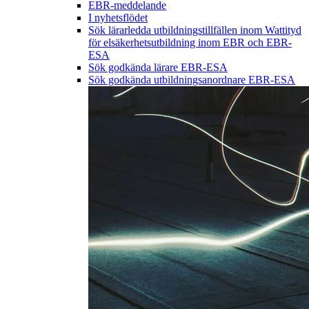
EBR-meddelande
I nyhetsflödet
Sök lärarledda utbildningstillfällen inom Wattityd
för elsäkerhetsutbildning inom EBR och EBR-
ESA
Sök godkända lärare EBR-ESA
Sök godkända utbildningsanordnare EBR-ESA