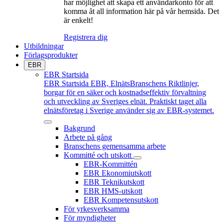
har möjlighet att skapa ett användarkonto för att
komma åt all information här på vår hemsida. Det
är enkelt!
Registrera dig
Utbildningar
Förlagsprodukter
EBR
EBR Startsida
EBR Startsida
EBR, ElnätsBranschens Riktlinjer,
borgar för en säker och kostnadseffektiv förvaltning
och utveckling av Sveriges elnät. Praktiskt taget alla
elnätsföretag i Sverige använder sig av EBR-systemet.
Bakgrund
Arbete på gång
Branschens gemensamma arbete
Kommitté och utskott
EBR-Kommittén
EBR Ekonomiutskott
EBR Teknikutskott
EBR HMS-utskott
EBR Kompetensutskott
För yrkesverksamma
För myndigheter