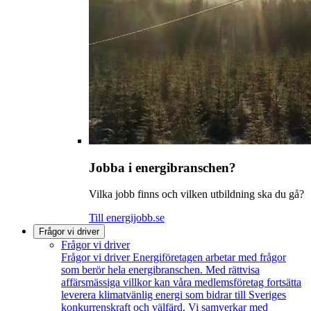
Jobba i energibranschen?
Vilka jobb finns och vilken utbildning ska du gå?
Till energijobb.se
Frågor vi driver
Frågor vi driver
Frågor vi driver
Energiföretagen arbetar med frågor
som berör hela energibranschen. Med rättvisa
affärsmässiga villkor kan våra medlemsföretag fortsätta
leverera klimatvänlig energi som bidrar till Sveriges
konkurrenskraft och välfärd. Vi samverkar med