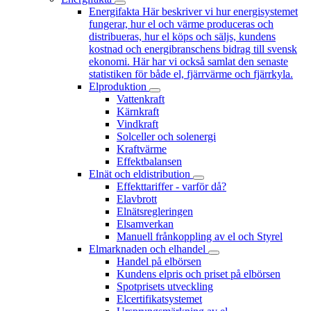
Energifakta
Här beskriver vi hur energisystemet
fungerar, hur el och värme produceras och
distribueras, hur el köps och säljs, kundens
kostnad och energibranschens bidrag till svensk
ekonomi. Här har vi också samlat den senaste
statistiken för både el, fjärrvärme och fjärrkyla.
Elproduktion
Vattenkraft
Kärnkraft
Vindkraft
Solceller och solenergi
Kraftvärme
Effektbalansen
Elnät och eldistribution
Effekttariffer - varför då?
Elavbrott
Elnätsregleringen
Elsamverkan
Manuell frånkoppling av el och Styrel
Elmarknaden och elhandel
Handel på elbörsen
Kundens elpris och priset på elbörsen
Spotprisets utveckling
Elcertifikatsystemet