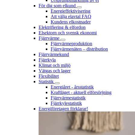
Ursprungsmärkning av el
För dig som elkund
Energieffektivisering
Att välja elavtal FAQ
Kundens elkostnader
Elektrifiering & elfordon
Elsektorn och svensk ekonomi
Fjärrvärme
Fjärrvärmeproduktion
Fjärrvärmenäten – distribution
Fjärrvärmekund
Fjärrkyla
Klimat och miljö
Vätgas och lager
Flexibilitet
Statistik
Energiåret - årsstatistik
Kraftläget - aktuell elförsörjning
Fjärrvärmestatistik
Fjärrkylestatistik
Energiföretagen förklarar!