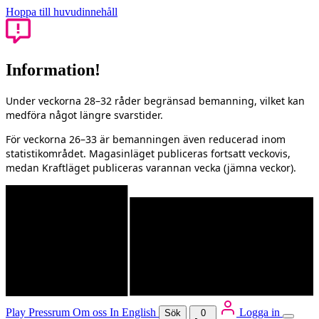
Hoppa till huvudinnehåll
Information!
Under veckorna 28–32 råder begränsad bemanning, vilket kan
medföra något längre svarstider.
För veckorna 26–33 är bemanningen även reducerad inom
statistikområdet. Magasinläget publiceras fortsatt veckovis,
medan Kraftläget publiceras varannan vecka (jämna veckor).
Play
Pressrum
Om oss
In English
Logga in
Sök
0