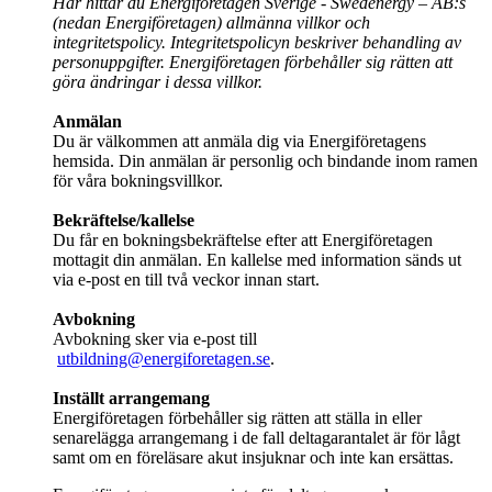
Här hittar du Energiföretagen Sverige - Swedenergy – AB:s
(nedan Energiföretagen) allmänna villkor och
integritetspolicy. Integritetspolicyn beskriver behandling av
personuppgifter. Energiföretagen förbehåller sig rätten att
göra ändringar i dessa villkor.
Anmälan
Du är välkommen att anmäla dig via Energiföretagens
hemsida. Din anmälan är personlig och bindande inom ramen
för våra bokningsvillkor.
Bekräftelse/kallelse
Du får en bokningsbekräftelse efter att Energiföretagen
mottagit din anmälan. En kallelse med information sänds ut
via e-post en till två veckor innan start.
Avbokning
Avbokning sker via e-post till
utbildning@energiforetagen.se
.
Inställt arrangemang
Energiföretagen förbehåller sig rätten att ställa in eller
senarelägga arrangemang i de fall deltagarantalet är för lågt
samt om en föreläsare akut insjuknar och inte kan ersättas.