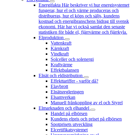
Energifakta
Här beskriver vi hur energisystemet
fungerar, hur el och värme produceras och
distribueras, hur el köps och säljs, kundens
kostnad och energibranschens bidrag till svensk
ekonomi. Här har vi också samlat den senaste
statistiken för både el, fjärrvärme och fjärrkyla.
Elproduktion
Vattenkraft
Kärnkraft
Vindkraft
Solceller och solenergi
Kraftvärme
Effektbalansen
Elnät och eldistribution
Effekttariffer - varför då?
Elavbrott
Elnätsregleringen
Elsamverkan
Manuell frånkoppling av el och Styrel
Elmarknaden och elhandel
Handel på elbörsen
Kundens elpris och priset på elbörsen
Spotprisets utveckling
Elcertifikatsystemet