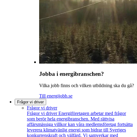
Jobba i energibranschen?
Vilka jobb finns och vilken utbildning ska du gå?
Till energijobb.se
Frågor vi driver
Frågor vi driver
Frågor vi driver
Energiföretagen arbetar med frågor
som berör hela energibranschen. Med rättvisa
affärsmässiga villkor kan våra medlemsföretag fortsätta
leverera klimatvänlig energi som bidrar till Sveriges
konkurrenskraft och välfärd. Vi samverkar med