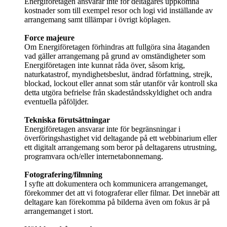
Energiföretagen ansvarar inte för deltagares uppkomna
kostnader som till exempel resor och logi vid inställande av
arrangemang samt tillämpar i övrigt köplagen.
Force majeure
Om Energiföretagen förhindras att fullgöra sina åtaganden
vad gäller arrangemang på grund av omständigheter som
Energiföretagen inte kunnat råda över, såsom krig,
naturkatastrof, myndighetsbeslut, ändrad författning, strejk,
blockad, lockout eller annat som står utanför vår kontroll ska
detta utgöra befrielse från skadeståndsskyldighet och andra
eventuella påföljder.
Tekniska förutsättningar
Energiföretagen ansvarar inte för begränsningar i
överföringshastighet vid deltagande på ett webbinarium eller
ett digitalt arrangemang som beror på deltagarens utrustning,
programvara och/eller internetabonnemang.
Fotografering/filmning
I syfte att dokumentera och kommunicera arrangemanget,
förekommer det att vi fotograferar eller filmar. Det innebär att
deltagare kan förekomma på bilderna även om fokus är på
arrangemanget i stort.