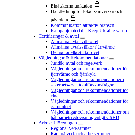
Elnätskommunikation
Handledning för lokal samverkan och
påverkan
Kommunikation attraktiv bransch
Kampanjmaterial – Keep Ukraine warm
Certifieringar & avtal
Allmänna avtalsvillkor el
Allmänna avtalsvillkor fjärrvärme
Det nationella stickprovet
Vägledningar & Rekommendationer
Juridik, avtal och regelverk
Vägledningar och rekommendationer för
fjärrvärme och fjärrkyla
Vägledningar och rekommendationer i
säkerhets- och totalförsvarsfrågor
Vägledningar och rekommendationer för
elnät
Vägledningar och rekommendationer för
e-mobilitet
Vägledningar och rekommendationer om
hållbarhetsredovisning enligt CSRD
Arbetet i föreningen
Regional verksamhet
Råd, nätverk och arbetsgrupper