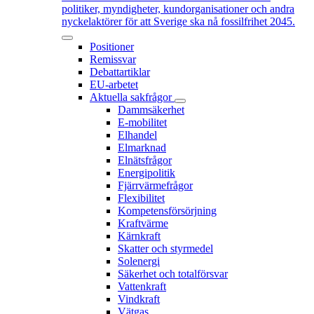
politiker, myndigheter, kundorganisationer och andra
nyckelaktörer för att Sverige ska nå fossilfrihet 2045.
Positioner
Remissvar
Debattartiklar
EU-arbetet
Aktuella sakfrågor
Dammsäkerhet
E-mobilitet
Elhandel
Elmarknad
Elnätsfrågor
Energipolitik
Fjärrvärmefrågor
Flexibilitet
Kompetensförsörjning
Kraftvärme
Kärnkraft
Skatter och styrmedel
Solenergi
Säkerhet och totalförsvar
Vattenkraft
Vindkraft
Vätgas