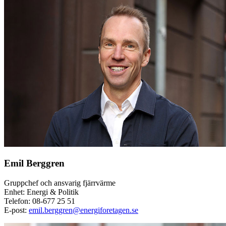
Emil Berggren
Gruppchef och ansvarig fjärrvärme
Enhet: Energi & Politik
Telefon:
08-677 25 51
E-post:
emil.berggren@energiforetagen.se