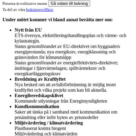
Priserna är exklusive moms
Gå vidare till bokning
Ta del av våra
bokningsvillkor.
Under mötet kommer vi bland annat berätta mer om:
Nytt från EU
ETS-översyn, elektrifieringshandlingsplan och värme- och
kylastrategin.
Status genomförandet av EU-direktivet om byggnaders
energiprestanda; nya energikrav, energiklassning och
gränsvärden för klimatutsläpp
Status genomförandet av energieffektivitets-direktivet;
ändringar i fjärrvärmelagen, spillvärmekrav och
energikartläggningskrav
Breddning av Kraftlyftet
Nya besked om att avfallsförbränning är möjlig inom
kraftlyftet och vilka projekt som kan bli aktuella.
Energiberedskapsklivet
Kommande utlysningar från Energimyndigheten
Kundkommunikation
Saker att tänka på i samband med kommunikation om
prisändring eller inför byten av prismodeller
Miljövärdering / klimatvärdering
Plastbaserat kontra biogent
Miljövärdering och klimatvärden