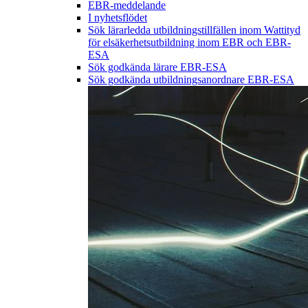
EBR-meddelande
I nyhetsflödet
Sök lärarledda utbildningstillfällen inom Wattityd
för elsäkerhetsutbildning inom EBR och EBR-
ESA
Sök godkända lärare EBR-ESA
Sök godkända utbildningsanordnare EBR-ESA