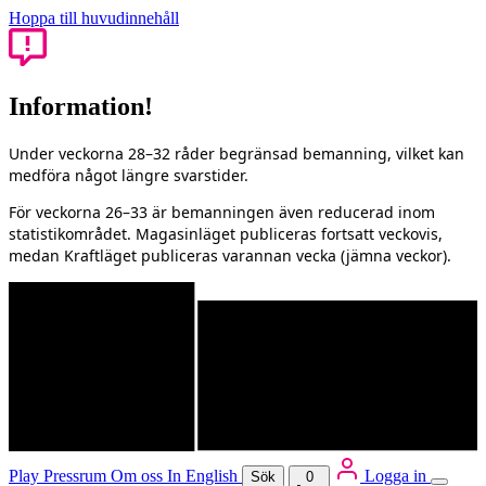
Hoppa till huvudinnehåll
Information!
Under veckorna 28–32 råder begränsad bemanning, vilket kan
medföra något längre svarstider.
För veckorna 26–33 är bemanningen även reducerad inom
statistikområdet. Magasinläget publiceras fortsatt veckovis,
medan Kraftläget publiceras varannan vecka (jämna veckor).
Play
Pressrum
Om oss
In English
Logga in
Sök
0