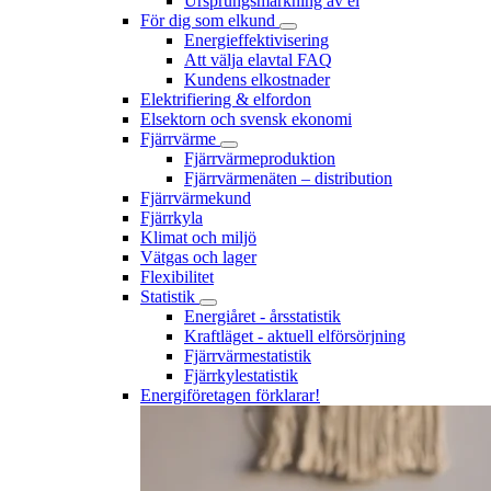
Ursprungsmärkning av el
För dig som elkund
Energieffektivisering
Att välja elavtal FAQ
Kundens elkostnader
Elektrifiering & elfordon
Elsektorn och svensk ekonomi
Fjärrvärme
Fjärrvärmeproduktion
Fjärrvärmenäten – distribution
Fjärrvärmekund
Fjärrkyla
Klimat och miljö
Vätgas och lager
Flexibilitet
Statistik
Energiåret - årsstatistik
Kraftläget - aktuell elförsörjning
Fjärrvärmestatistik
Fjärrkylestatistik
Energiföretagen förklarar!