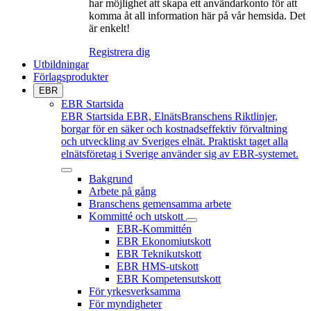
har möjlighet att skapa ett användarkonto för att
komma åt all information här på vår hemsida. Det
är enkelt!
Registrera dig
Utbildningar
Förlagsprodukter
EBR
EBR Startsida
EBR Startsida
EBR, ElnätsBranschens Riktlinjer,
borgar för en säker och kostnadseffektiv förvaltning
och utveckling av Sveriges elnät. Praktiskt taget alla
elnätsföretag i Sverige använder sig av EBR-systemet.
Bakgrund
Arbete på gång
Branschens gemensamma arbete
Kommitté och utskott
EBR-Kommittén
EBR Ekonomiutskott
EBR Teknikutskott
EBR HMS-utskott
EBR Kompetensutskott
För yrkesverksamma
För myndigheter