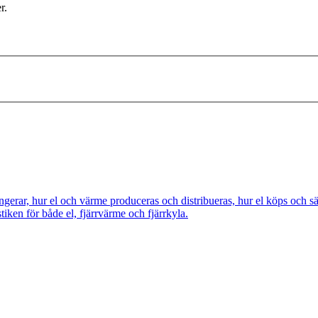
r.
ngerar, hur el och värme produceras och distribueras, hur el köps och s
tiken för både el, fjärrvärme och fjärrkyla.