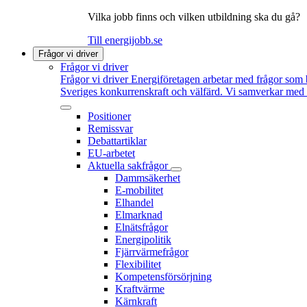
Vilka jobb finns och vilken utbildning ska du gå?
Till energijobb.se
Frågor vi driver
Frågor vi driver
Frågor vi driver
Energiföretagen arbetar med frågor som b
Sveriges konkurrenskraft och välfärd. Vi samverkar med po
Positioner
Remissvar
Debattartiklar
EU-arbetet
Aktuella sakfrågor
Dammsäkerhet
E-mobilitet
Elhandel
Elmarknad
Elnätsfrågor
Energipolitik
Fjärrvärmefrågor
Flexibilitet
Kompetensförsörjning
Kraftvärme
Kärnkraft