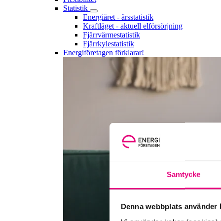
Statistik
Energiåret - årsstatistik
Kraftläget - aktuell elförsörjning
Fjärrvärmestatistik
Fjärrkylestatistik
Energiföretagen förklarar!
Samtycke
Denna webbplats använder k