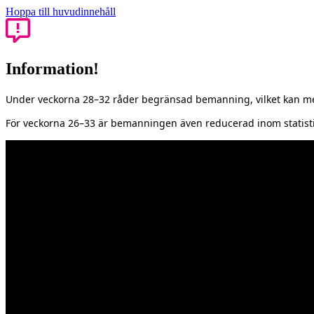
Hoppa till huvudinnehåll
Information!
Under veckorna 28–32 råder begränsad bemanning, vilket kan med
För veckorna 26–33 är bemanningen även reducerad inom statisti