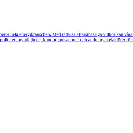
erör hela energibranschen. Med rättvisa affärsmässiga villkor kan våra m
litiker, myndigheter, kundorganisationer och andra nyckelaktörer för a