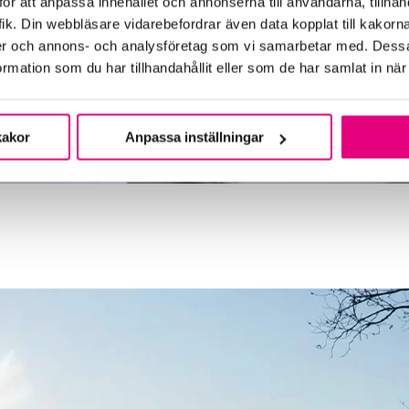
ör att anpassa innehållet och annonserna till användarna, tillhand
ik. Din webbläsare vidarebefordrar även data kopplat till kakorn
dier och annons- och analysföretag som vi samarbetar med. Dessa
mation som du har tillhandahållit eller som de har samlat in när
kakor
Anpassa inställningar