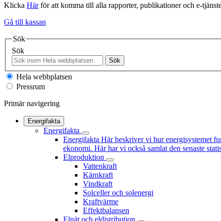
Klicka
Här
för att komma till alla rapporter, publikationer och e-tjänste
Gå till kassan
Sök
Sök
Sök
Hela webbplatsen
Pressrum
Primär navigering
Energifakta
Energifakta
Energifakta
Här beskriver vi hur energisystemet fu
ekonomi. Här har vi också samlat den senaste statis
Elproduktion
Vattenkraft
Kärnkraft
Vindkraft
Solceller och solenergi
Kraftvärme
Effektbalansen
Elnät och eldistribution