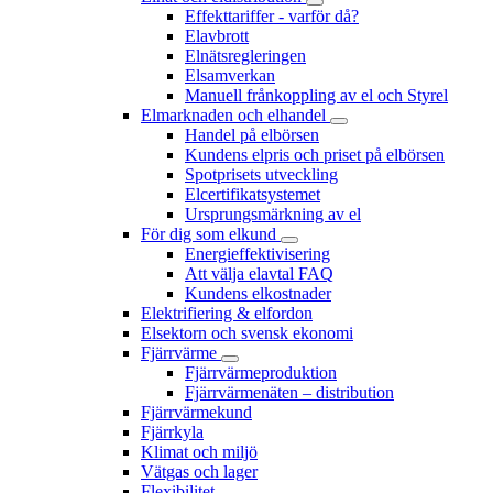
Effekttariffer - varför då?
Elavbrott
Elnätsregleringen
Elsamverkan
Manuell frånkoppling av el och Styrel
Elmarknaden och elhandel
Handel på elbörsen
Kundens elpris och priset på elbörsen
Spotprisets utveckling
Elcertifikatsystemet
Ursprungsmärkning av el
För dig som elkund
Energieffektivisering
Att välja elavtal FAQ
Kundens elkostnader
Elektrifiering & elfordon
Elsektorn och svensk ekonomi
Fjärrvärme
Fjärrvärmeproduktion
Fjärrvärmenäten – distribution
Fjärrvärmekund
Fjärrkyla
Klimat och miljö
Vätgas och lager
Flexibilitet