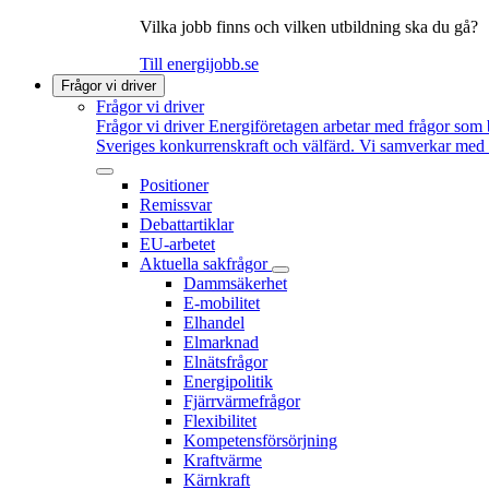
Vilka jobb finns och vilken utbildning ska du gå?
Till energijobb.se
Frågor vi driver
Frågor vi driver
Frågor vi driver
Energiföretagen arbetar med frågor som b
Sveriges konkurrenskraft och välfärd. Vi samverkar med po
Positioner
Remissvar
Debattartiklar
EU-arbetet
Aktuella sakfrågor
Dammsäkerhet
E-mobilitet
Elhandel
Elmarknad
Elnätsfrågor
Energipolitik
Fjärrvärmefrågor
Flexibilitet
Kompetensförsörjning
Kraftvärme
Kärnkraft