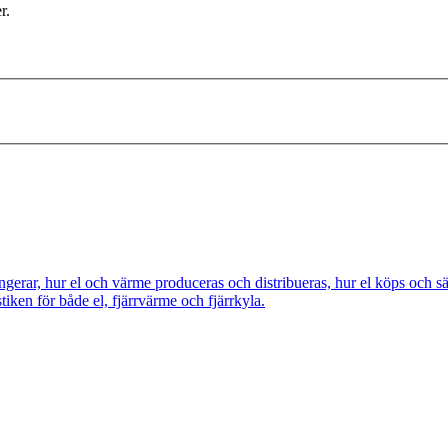
r.
ngerar, hur el och värme produceras och distribueras, hur el köps och s
tiken för både el, fjärrvärme och fjärrkyla.