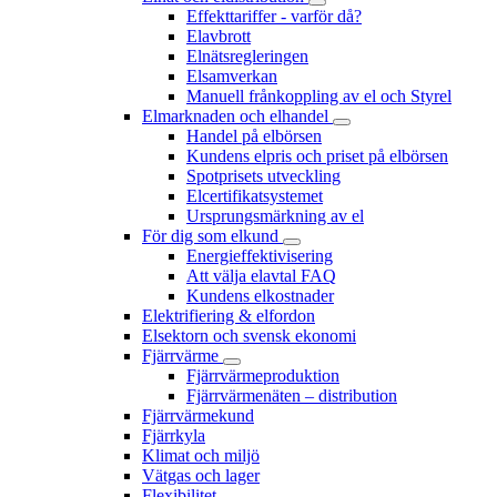
Effekttariffer - varför då?
Elavbrott
Elnätsregleringen
Elsamverkan
Manuell frånkoppling av el och Styrel
Elmarknaden och elhandel
Handel på elbörsen
Kundens elpris och priset på elbörsen
Spotprisets utveckling
Elcertifikatsystemet
Ursprungsmärkning av el
För dig som elkund
Energieffektivisering
Att välja elavtal FAQ
Kundens elkostnader
Elektrifiering & elfordon
Elsektorn och svensk ekonomi
Fjärrvärme
Fjärrvärmeproduktion
Fjärrvärmenäten – distribution
Fjärrvärmekund
Fjärrkyla
Klimat och miljö
Vätgas och lager
Flexibilitet