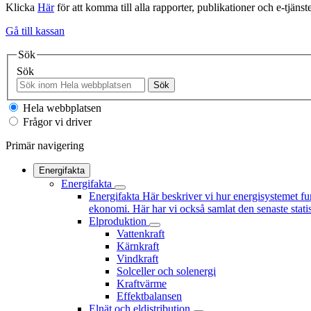
Klicka
Här
för att komma till alla rapporter, publikationer och e-tjänste
Gå till kassan
Sök
Sök
Sök
Hela webbplatsen
Frågor vi driver
Primär navigering
Energifakta
Energifakta
Energifakta
Här beskriver vi hur energisystemet fu
ekonomi. Här har vi också samlat den senaste statis
Elproduktion
Vattenkraft
Kärnkraft
Vindkraft
Solceller och solenergi
Kraftvärme
Effektbalansen
Elnät och eldistribution