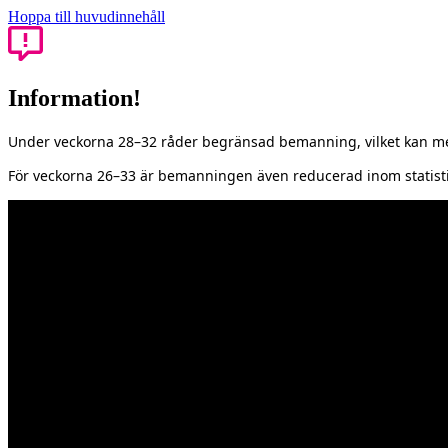
Hoppa till huvudinnehåll
Information!
Under veckorna 28–32 råder begränsad bemanning, vilket kan med
För veckorna 26–33 är bemanningen även reducerad inom statisti