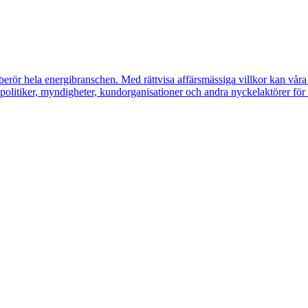
erör hela energibranschen. Med rättvisa affärsmässiga villkor kan våra m
litiker, myndigheter, kundorganisationer och andra nyckelaktörer för a