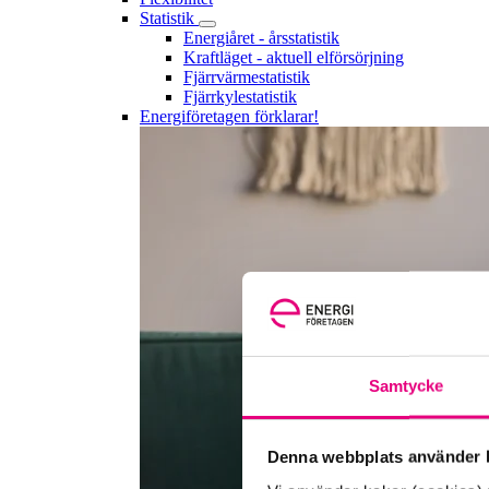
Statistik
Energiåret - årsstatistik
Kraftläget - aktuell elförsörjning
Fjärrvärmestatistik
Fjärrkylestatistik
Energiföretagen förklarar!
Samtycke
Denna webbplats använder k