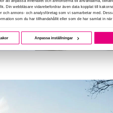
ör att anpassa innehållet och annonserna till användarna, tillhand
ik. Din webbläsare vidarebefordrar även data kopplat till kakorn
dier och annons- och analysföretag som vi samarbetar med. Dessa
mation som du har tillhandahållit eller som de har samlat in när
kakor
Anpassa inställningar