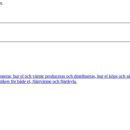
r.
ngerar, hur el och värme produceras och distribueras, hur el köps och s
tiken för både el, fjärrvärme och fjärrkyla.