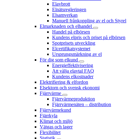
Elavbrott
Elnätsregleringen
Elsamverkan
Manuell frånkoppling av el och Styrel
Elmarknaden och elhandel
Handel på elbörsen
Kundens elpris och priset på elbörsen
Spotprisets utveckling
Elcertifikatsystemet
Ursprungsmärkning av el
För dig som elkund
Energieffektivisering
Att välja elavtal FAQ
Kundens elkostnader
Elektrifiering & elfordon
Elsektorn och svensk ekonomi
Fjärrvärme
Fjärrvärmeproduktion
Fjärrvärmenäten – distribution
Fjärrvärmekund
Fjärrkyla
Klimat och miljö
Vätgas och lager
Flexibilitet
Statistik