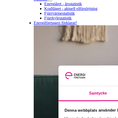
Energiåret - årsstatistik
Kraftläget - aktuell elförsörjning
Fjärrvärmestatistik
Fjärrkylestatistik
Energiföretagen förklarar!
Samtycke
Denna webbplats använder k