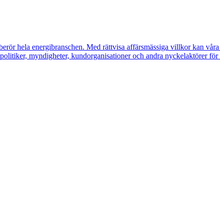
erör hela energibranschen. Med rättvisa affärsmässiga villkor kan våra m
litiker, myndigheter, kundorganisationer och andra nyckelaktörer för a