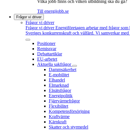
Vilka jobb finns och vilken utbildning ska du gå?
Till energijobb.se
Frågor vi driver
Frågor vi driver
Frågor vi driver
Energiföretagen arbetar med frågor som b
Sveriges konkurrenskraft och välfärd. Vi samverkar med po
Positioner
Remissvar
Debattartiklar
EU-arbetet
Aktuella sakfrågor
Dammsäkerhet
E-mobilitet
Elhandel
Elmarknad
Elnätsfrågor
Energipolitik
Fjärrvärmefrågor
Flexibilitet
Kompetensförsörjning
Kraftvärme
Kärnkraft
Skatter och styrmedel