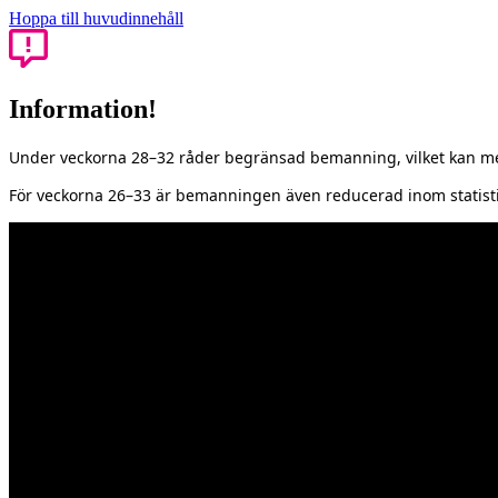
Hoppa till huvudinnehåll
Information!
Under veckorna 28–32 råder begränsad bemanning, vilket kan med
För veckorna 26–33 är bemanningen även reducerad inom statisti