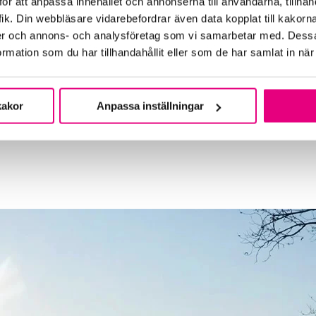
ör att anpassa innehållet och annonserna till användarna, tillhand
ik. Din webbläsare vidarebefordrar även data kopplat till kakorn
dier och annons- och analysföretag som vi samarbetar med. Dessa
mation som du har tillhandahållit eller som de har samlat in när
kakor
Anpassa inställningar