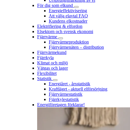
Ursprungsmärkning av el
För dig som elkund
Energieffektivisering
Att välja elavtal FAQ
Kundens elkostnader
Elektrifiering & elfordon
Elsektorn och svensk ekonomi
Fjärrvärme
Fjärrvärmeproduktion
Fjärrvärmenäten – distribution
Fjärrvärmekund
Fjärrkyla
Klimat och miljö
Vätgas och lager
Flexibilitet
Statistik
Energiåret - årsstatistik
Kraftläget - aktuell elförsörjning
Fjärrvärmestatistik
Fjärrkylestatistik
Energiföretagen förklarar!