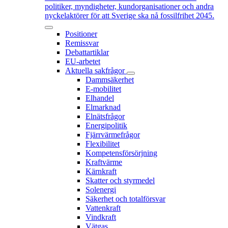
politiker, myndigheter, kundorganisationer och andra
nyckelaktörer för att Sverige ska nå fossilfrihet 2045.
Positioner
Remissvar
Debattartiklar
EU-arbetet
Aktuella sakfrågor
Dammsäkerhet
E-mobilitet
Elhandel
Elmarknad
Elnätsfrågor
Energipolitik
Fjärrvärmefrågor
Flexibilitet
Kompetensförsörjning
Kraftvärme
Kärnkraft
Skatter och styrmedel
Solenergi
Säkerhet och totalförsvar
Vattenkraft
Vindkraft
Vätgas