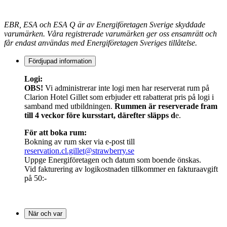
EBR, ESA och ESA Q är av Energiföretagen Sverige skyddade
varumärken. Våra registrerade varumärken ger oss ensamrätt och
får endast användas med Energiföretagen Sveriges tillåtelse.
Fördjupad information
Logi:
OBS!
Vi administrerar inte logi men har reserverat rum på
Clarion Hotel Gillet som erbjuder ett rabatterat pris på logi i
samband med utbildningen.
Rummen är reserverade fram
till 4 veckor före kursstart, därefter släpps d
e.
För att boka rum:
Bokning av rum sker via e-post till
reservation.cl.gillet@strawberry.se
Uppge Energiföretagen och datum som boende önskas.
Vid fakturering av logikostnaden tillkommer en fakturaavgift
på 50:-
När och var