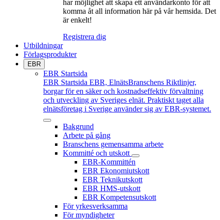
har möjlighet att skapa ett användarkonto för att
komma åt all information här på vår hemsida. Det
är enkelt!
Registrera dig
Utbildningar
Förlagsprodukter
EBR
EBR Startsida
EBR Startsida
EBR, ElnätsBranschens Riktlinjer,
borgar för en säker och kostnadseffektiv förvaltning
och utveckling av Sveriges elnät. Praktiskt taget alla
elnätsföretag i Sverige använder sig av EBR-systemet.
Bakgrund
Arbete på gång
Branschens gemensamma arbete
Kommitté och utskott
EBR-Kommittén
EBR Ekonomiutskott
EBR Teknikutskott
EBR HMS-utskott
EBR Kompetensutskott
För yrkesverksamma
För myndigheter