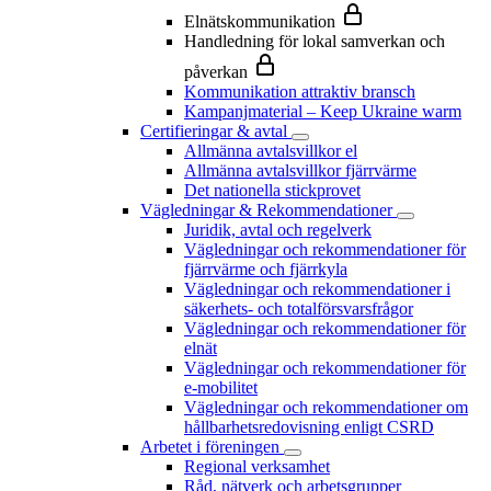
Elnätskommunikation
Handledning för lokal samverkan och
påverkan
Kommunikation attraktiv bransch
Kampanjmaterial – Keep Ukraine warm
Certifieringar & avtal
Allmänna avtalsvillkor el
Allmänna avtalsvillkor fjärrvärme
Det nationella stickprovet
Vägledningar & Rekommendationer
Juridik, avtal och regelverk
Vägledningar och rekommendationer för
fjärrvärme och fjärrkyla
Vägledningar och rekommendationer i
säkerhets- och totalförsvarsfrågor
Vägledningar och rekommendationer för
elnät
Vägledningar och rekommendationer för
e-mobilitet
Vägledningar och rekommendationer om
hållbarhetsredovisning enligt CSRD
Arbetet i föreningen
Regional verksamhet
Råd, nätverk och arbetsgrupper