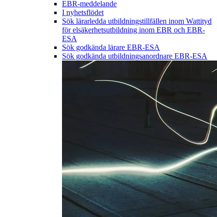
EBR-meddelande
I nyhetsflödet
Sök lärarledda utbildningstillfällen inom Wattityd
för elsäkerhetsutbildning inom EBR och EBR-
ESA
Sök godkända lärare EBR-ESA
Sök godkända utbildningsanordnare EBR-ESA