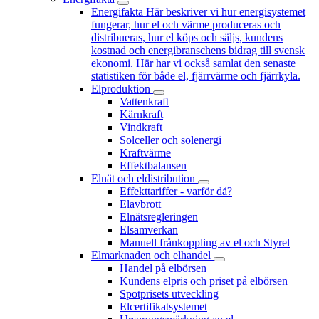
Energifakta
Här beskriver vi hur energisystemet
fungerar, hur el och värme produceras och
distribueras, hur el köps och säljs, kundens
kostnad och energibranschens bidrag till svensk
ekonomi. Här har vi också samlat den senaste
statistiken för både el, fjärrvärme och fjärrkyla.
Elproduktion
Vattenkraft
Kärnkraft
Vindkraft
Solceller och solenergi
Kraftvärme
Effektbalansen
Elnät och eldistribution
Effekttariffer - varför då?
Elavbrott
Elnätsregleringen
Elsamverkan
Manuell frånkoppling av el och Styrel
Elmarknaden och elhandel
Handel på elbörsen
Kundens elpris och priset på elbörsen
Spotprisets utveckling
Elcertifikatsystemet