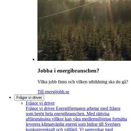
Jobba i energibranschen?
Vilka jobb finns och vilken utbildning ska du gå?
Till energijobb.se
Frågor vi driver
Frågor vi driver
Frågor vi driver
Energiföretagen arbetar med frågor
som berör hela energibranschen. Med rättvisa
affärsmässiga villkor kan våra medlemsföretag fortsätta
leverera klimatvänlig energi som bidrar till Sveriges
konkurrenskraft och välfärd. Vi samverkar med