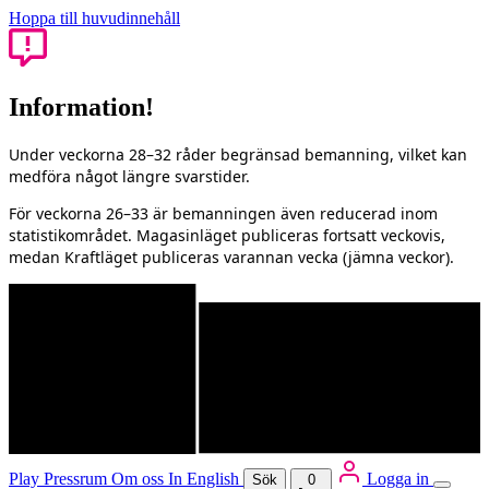
Hoppa till huvudinnehåll
Information!
Under veckorna 28–32 råder begränsad bemanning, vilket kan
medföra något längre svarstider.
För veckorna 26–33 är bemanningen även reducerad inom
statistikområdet. Magasinläget publiceras fortsatt veckovis,
medan Kraftläget publiceras varannan vecka (jämna veckor).
Play
Pressrum
Om oss
In English
Logga in
Sök
0