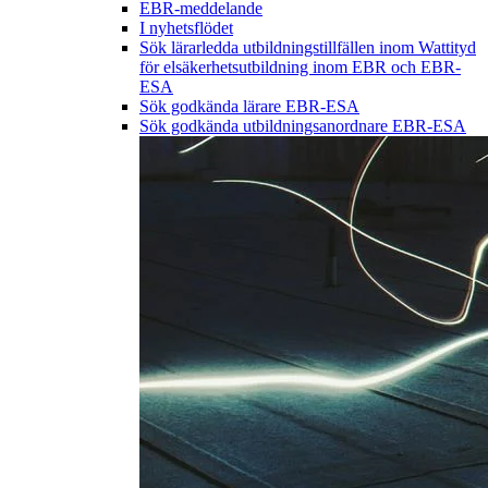
EBR-meddelande
I nyhetsflödet
Sök lärarledda utbildningstillfällen inom Wattityd
för elsäkerhetsutbildning inom EBR och EBR-
ESA
Sök godkända lärare EBR-ESA
Sök godkända utbildningsanordnare EBR-ESA