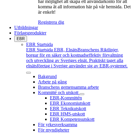
har möjlighet att skapa ett användarkonto för att
komma åt all information här på vår hemsida. Det
är enkelt!
Registrera dig
Utbildningar
Förlagsprodukter
EBR
EBR Startsida
EBR Startsida
EBR, ElnätsBranschens Riktlinjer,
borgar för en säker och kostnadseffektiv förvaltning
och utveckling av Sveriges elnät. Praktiskt taget alla
elnätsföretag i Sverige använder sig av EBR-systemet.
Bakgrund
Arbete på gång
Branschens gemensamma arbete
Kommitté och utskott
EBR-Kommittén
EBR Ekonomiutskott
EBR Teknikutskott
EBR HMS-utskott
EBR Kompetensutskott
För yrkesverksamma
För myndigheter