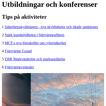
Utbildningar och konferenser
Tips på aktiviteter
1
Säkerhetsskyddslagen - nya skyldigheter och ökade sanktioner
2
Stärk kundnöjdheten i fjärrvärmeaffären
3
MCF:s nya föreskrifter om cybersäkerhet
4
Fjärrvärme Grund
5
EBR Markvärdering och markupplåtelse
6
Fjärrvärmecentraler
A