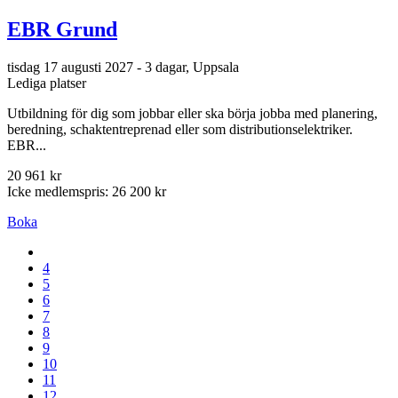
EBR Grund
tisdag 17 augusti 2027 - 3 dagar, Uppsala
Lediga platser
Utbildning för dig som jobbar eller ska börja jobba med planering,
beredning, schaktentreprenad eller som distributionselektriker.
EBR...
20 961 kr
Icke medlemspris: 26 200 kr
Boka
4
5
6
7
8
9
10
11
12