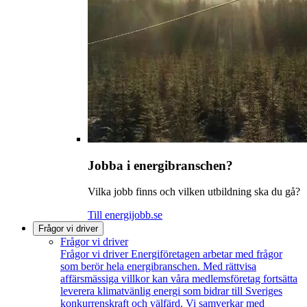
Jobba i energibranschen?
Vilka jobb finns och vilken utbildning ska du gå?
Till energijobb.se
Frågor vi driver
Frågor vi driver
Frågor vi driver
Energiföretagen arbetar med frågor
som berör hela energibranschen. Med rättvisa
affärsmässiga villkor kan våra medlemsföretag fortsätta
leverera klimatvänlig energi som bidrar till Sveriges
konkurrenskraft och välfärd. Vi samverkar med