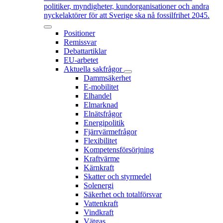
politiker, myndigheter, kundorganisationer och andra
nyckelaktörer för att Sverige ska nå fossilfrihet 2045.
Positioner
Remissvar
Debattartiklar
EU-arbetet
Aktuella sakfrågor
Dammsäkerhet
E-mobilitet
Elhandel
Elmarknad
Elnätsfrågor
Energipolitik
Fjärrvärmefrågor
Flexibilitet
Kompetensförsörjning
Kraftvärme
Kärnkraft
Skatter och styrmedel
Solenergi
Säkerhet och totalförsvar
Vattenkraft
Vindkraft
Vätgas