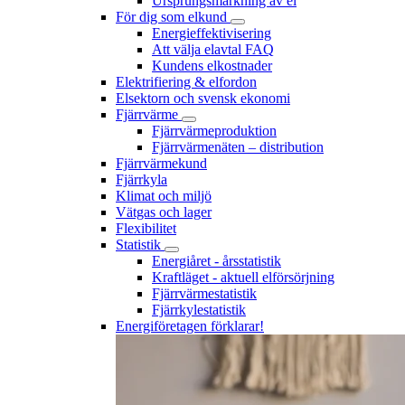
Ursprungsmärkning av el
För dig som elkund
Energieffektivisering
Att välja elavtal FAQ
Kundens elkostnader
Elektrifiering & elfordon
Elsektorn och svensk ekonomi
Fjärrvärme
Fjärrvärmeproduktion
Fjärrvärmenäten – distribution
Fjärrvärmekund
Fjärrkyla
Klimat och miljö
Vätgas och lager
Flexibilitet
Statistik
Energiåret - årsstatistik
Kraftläget - aktuell elförsörjning
Fjärrvärmestatistik
Fjärrkylestatistik
Energiföretagen förklarar!