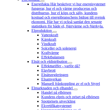
Energifakta
Här beskriver vi hur energisystemet
fungerar, hur el och värme produceras och
distribueras, hur el köps och säljs, kundens
kostnad och energibranschens bidrag till svensk
ekonomi. Här har vi också samlat den senaste
statistiken för både el, fjärrvärme och fjärrkyla.
Elproduktion
Vattenkraft
Kärnkraft
Vindkraft
Solceller och solenergi
Kraftvärme
Effektbalansen
Elnät och eldistribution
Effekttariffer - varför då?
Elavbrott
Elnätsregleringen
Elsamverkan
Manuell frånkoppling av el och Styrel
Elmarknaden och elhandel
Handel på elbörsen
Kundens elpris och priset på elbörsen
Spotprisets utveckling
Elcertifikatsystemet