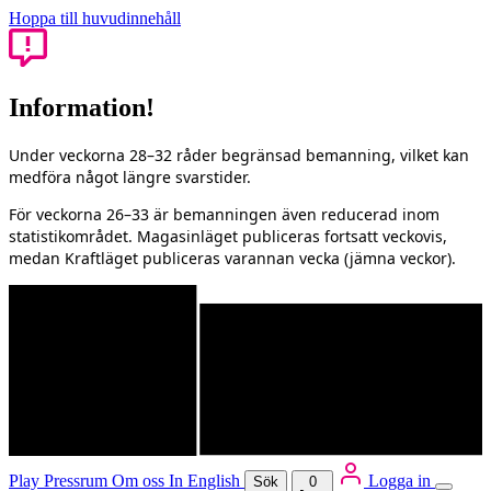
Hoppa till huvudinnehåll
Information!
Under veckorna 28–32 råder begränsad bemanning, vilket kan
medföra något längre svarstider.
För veckorna 26–33 är bemanningen även reducerad inom
statistikområdet. Magasinläget publiceras fortsatt veckovis,
medan Kraftläget publiceras varannan vecka (jämna veckor).
Play
Pressrum
Om oss
In English
Logga in
Sök
0