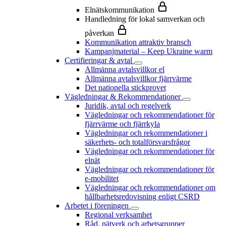
Elnätskommunikation
Handledning för lokal samverkan och
påverkan
Kommunikation attraktiv bransch
Kampanjmaterial – Keep Ukraine warm
Certifieringar & avtal
Allmänna avtalsvillkor el
Allmänna avtalsvillkor fjärrvärme
Det nationella stickprovet
Vägledningar & Rekommendationer
Juridik, avtal och regelverk
Vägledningar och rekommendationer för
fjärrvärme och fjärrkyla
Vägledningar och rekommendationer i
säkerhets- och totalförsvarsfrågor
Vägledningar och rekommendationer för
elnät
Vägledningar och rekommendationer för
e-mobilitet
Vägledningar och rekommendationer om
hållbarhetsredovisning enligt CSRD
Arbetet i föreningen
Regional verksamhet
Råd, nätverk och arbetsgrupper