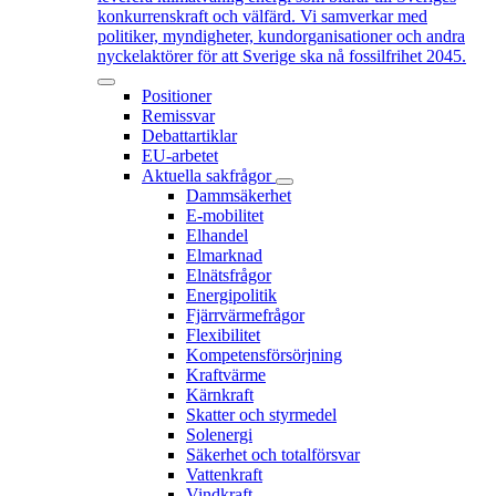
konkurrenskraft och välfärd. Vi samverkar med
politiker, myndigheter, kundorganisationer och andra
nyckelaktörer för att Sverige ska nå fossilfrihet 2045.
Positioner
Remissvar
Debattartiklar
EU-arbetet
Aktuella sakfrågor
Dammsäkerhet
E-mobilitet
Elhandel
Elmarknad
Elnätsfrågor
Energipolitik
Fjärrvärmefrågor
Flexibilitet
Kompetensförsörjning
Kraftvärme
Kärnkraft
Skatter och styrmedel
Solenergi
Säkerhet och totalförsvar
Vattenkraft
Vindkraft