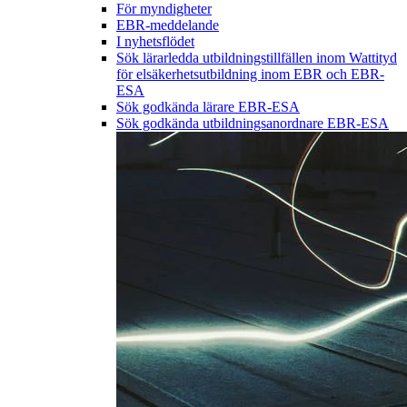
För myndigheter
EBR-meddelande
I nyhetsflödet
Sök lärarledda utbildningstillfällen inom Wattityd
för elsäkerhetsutbildning inom EBR och EBR-
ESA
Sök godkända lärare EBR-ESA
Sök godkända utbildningsanordnare EBR-ESA