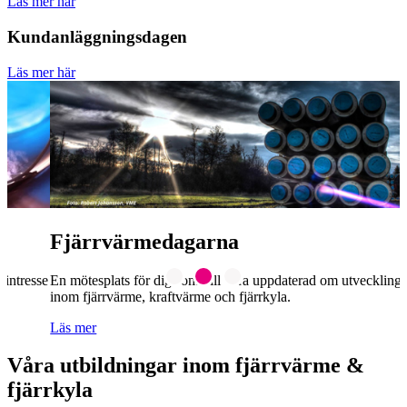
Läs mer här
Kundanläggningsdagen
Läs mer här
E
t
L
Fjärrvärmedagarna
e
En mötesplats för dig som vill vara uppdaterad om utvecklingen
inom fjärrvärme, kraftvärme och fjärrkyla.
Läs mer
Våra utbildningar inom fjärrvärme &
fjärrkyla