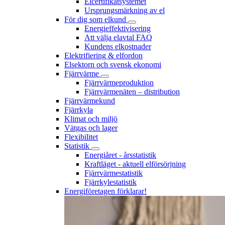
Elcertifikatsystemet
Ursprungsmärkning av el
För dig som elkund
Energieffektivisering
Att välja elavtal FAQ
Kundens elkostnader
Elektrifiering & elfordon
Elsektorn och svensk ekonomi
Fjärrvärme
Fjärrvärmeproduktion
Fjärrvärmenäten – distribution
Fjärrvärmekund
Fjärrkyla
Klimat och miljö
Vätgas och lager
Flexibilitet
Statistik
Energiåret - årsstatistik
Kraftläget - aktuell elförsörjning
Fjärrvärmestatistik
Fjärrkylestatistik
Energiföretagen förklarar!