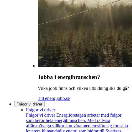
Jobba i energibranschen?
Vilka jobb finns och vilken utbildning ska du gå?
Till energijobb.se
Frågor vi driver
Frågor vi driver
Frågor vi driver
Energiföretagen arbetar med frågor
som berör hela energibranschen. Med rättvisa
affärsmässiga villkor kan våra medlemsföretag fortsätta
leverera klimatvänlig energi som bidrar till Sveriges