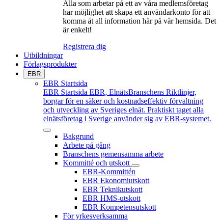
Alla som arbetar på ett av våra medlemsföretag
har möjlighet att skapa ett användarkonto för att
komma åt all information här på vår hemsida. Det
är enkelt!
Registrera dig
Utbildningar
Förlagsprodukter
EBR
EBR Startsida
EBR Startsida
EBR, ElnätsBranschens Riktlinjer,
borgar för en säker och kostnadseffektiv förvaltning
och utveckling av Sveriges elnät. Praktiskt taget alla
elnätsföretag i Sverige använder sig av EBR-systemet.
Bakgrund
Arbete på gång
Branschens gemensamma arbete
Kommitté och utskott
EBR-Kommittén
EBR Ekonomiutskott
EBR Teknikutskott
EBR HMS-utskott
EBR Kompetensutskott
För yrkesverksamma