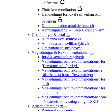
kraftvärme
Elnätskommunikation
Handledning för lokal samverkan och
påverkan
Kommunikation attraktiv bransch
Kampanjmaterial – Keep Ukraine warm
Certifieringar & avtal
Allmänna avtalsvillkor el
Allmänna avtalsvillkor fjärrvärme
Det nationella stickprovet
Vägledningar & Rekommendationer
Juridik, avtal och regelverk
Vägledningar och rekommendationer för
fjärrvärme och fjärrkyla
Vägledningar och rekommendationer i
säkerhets- och totalförsvarsfrågor
Vägledningar och rekommendationer för
elnät
Vägledningar och rekommendationer för
e-mobilitet
Vägledningar och rekommendationer om
hållbarhetsredovisning enligt CSRD
Arbetet i föreningen
Regional verksamhet