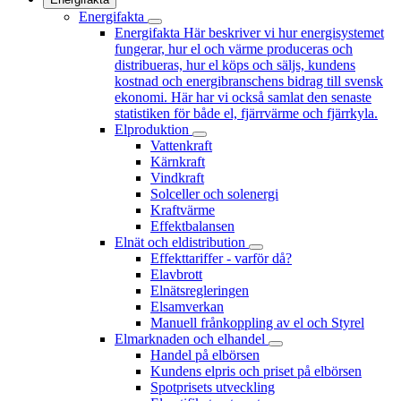
Energifakta
Energifakta
Här beskriver vi hur energisystemet
fungerar, hur el och värme produceras och
distribueras, hur el köps och säljs, kundens
kostnad och energibranschens bidrag till svensk
ekonomi. Här har vi också samlat den senaste
statistiken för både el, fjärrvärme och fjärrkyla.
Elproduktion
Vattenkraft
Kärnkraft
Vindkraft
Solceller och solenergi
Kraftvärme
Effektbalansen
Elnät och eldistribution
Effekttariffer - varför då?
Elavbrott
Elnätsregleringen
Elsamverkan
Manuell frånkoppling av el och Styrel
Elmarknaden och elhandel
Handel på elbörsen
Kundens elpris och priset på elbörsen
Spotprisets utveckling