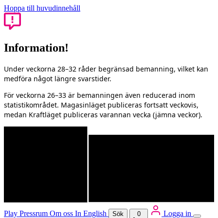
Hoppa till huvudinnehåll
Information!
Under veckorna 28–32 råder begränsad bemanning, vilket kan
medföra något längre svarstider.
För veckorna 26–33 är bemanningen även reducerad inom
statistikområdet. Magasinläget publiceras fortsatt veckovis,
medan Kraftläget publiceras varannan vecka (jämna veckor).
Play
Pressrum
Om oss
In English
Logga in
Sök
0